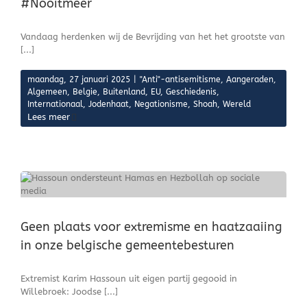
#Nooitmeer
Vandaag herdenken wij de Bevrijding van het het grootste van
[...]
maandag, 27 januari 2025
|
"Anti"-antisemitisme
,
Aangeraden
,
Algemeen
,
Belgie
,
Buitenland
,
EU
,
Geschiedenis
,
Internationaal
,
Jodenhaat
,
Negationisme
,
Shoah
,
Wereld
Lees meer
Geen plaats voor extremisme en haatzaaiing
in onze belgische gemeentebesturen
Extremist Karim Hassoun uit eigen partij gegooid in
Willebroek: Joodse [...]