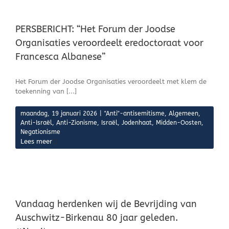
PERSBERICHT: “Het Forum der Joodse
Organisaties veroordeelt eredoctoraat voor
Francesca Albanese”
Het Forum der Joodse Organisaties veroordeelt met klem de
toekenning van [...]
maandag, 19 januari 2026
|
"Anti"-antisemitisme
,
Algemeen
,
Anti-Israël
,
Anti-Zionisme
,
Israël
,
Jodenhaat
,
Midden-Oosten
,
Negationisme
Lees meer
-
Vandaag herdenken wij de Bevrijding van
Auschwitz-Birkenau 80 jaar geleden.