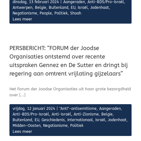
dinsdag, 13 februari 2024
|
Aangeraden
,
Anti-BDS/Pro-Israël
,
Antwerpen
,
Belgie
,
Buitenland
,
EU
,
Israël
,
Jodenhaat
,
Negationisme
,
People
,
Politiek
,
Shoah
Lees meer
PERSBERICHT: “FORUM der Joodse
Organisaties ontstemd over recente
uitspraken Gennez en De Sutter en dringt bij
regering aan omtrent vrijlating gijzelaars”
Het Forum der Joodse Organisaties uit haar grote bezorgdheid
over [...]
vrijdag, 12 januari 2024
|
"Anti"-antisemitisme
,
Aangeraden
,
Anti-BDS/Pro-Israël
,
Anti-Israël
,
Anti-Zionisme
,
Belgie
,
Buitenland
,
EU
,
Geschiedenis
,
Internationaal
,
Israël
,
Jodenhaat
,
Midden-Oosten
,
Negationisme
,
Politiek
Lees meer