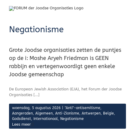
Skip
to
content
Negationisme
Grote Joodse organisaties zetten de puntjes
op de i: Moshe Aryeh Friedman is GEEN
rabbijn en vertegenwoordigt geen enkele
Joodse gemeenschap
De European Jewish Association (EJA), het Forum der Joodse
Organisaties [...]
woensdag, 5 augustus 2026
|
"Anti"-antisemitisme
,
Aangeraden
,
Algemeen
,
Anti-Zionisme
,
Antwerpen
,
Belgie
,
Godsdienst
,
Internationaal
,
Negationisme
Lees meer