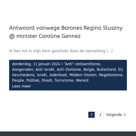
Antwoord vanwege Barones Regina Sluszny
@ minister Caroline Gennez
Ik ben tot in mijn kern geschokt door de opmerking [...]
donderdag, 11 januari 2024
|
"Anti"-antisemitisme
,
Aangeraden
,
Anti-Israël
,
Anti-Zionisme
,
Belgie
,
Buitenland
,
EU
,
Geschiedenis
,
Israël
,
Jodenhaat
,
Midden-Oosten
,
Negationisme
,
People
,
Politiek
,
Shoah
,
Terrorisme
,
Wereld
Lees meer
1
2
Volgende