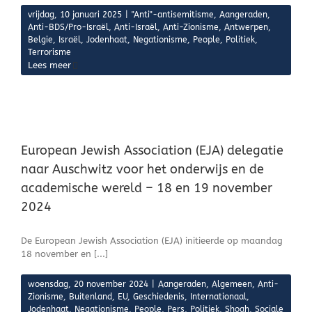
vrijdag, 10 januari 2025
|
"Anti"-antisemitisme
,
Aangeraden
,
Anti-BDS/Pro-Israël
,
Anti-Israël
,
Anti-Zionisme
,
Antwerpen
,
Belgie
,
Israël
,
Jodenhaat
,
Negationisme
,
People
,
Politiek
,
Terrorisme
Lees meer
European Jewish Association (EJA) delegatie
naar Auschwitz voor het onderwijs en de
academische wereld – 18 en 19 november
2024
De European Jewish Association (EJA) initieerde op maandag
18 november en [...]
woensdag, 20 november 2024
|
Aangeraden
,
Algemeen
,
Anti-
Zionisme
,
Buitenland
,
EU
,
Geschiedenis
,
Internationaal
,
Jodenhaat
,
Negationisme
,
People
,
Pers
,
Politiek
,
Shoah
,
Sociale