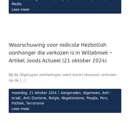
Media
Lees meer
Waarschuwing voor radicale Hezbollah
aanhanger die verkozen is in Willebroek –
Artikel Joods Actueel (21 oktober 2024)
Bij de afgelopen verkiezingen werd Karim Hassoun verkozen
op de [...]
maandag, 21 oktober 2024
|
Aangeraden
,
Algemeen
,
Anti-
Israël
,
Anti-Zionisme
,
Belgie
,
Negationisme
,
People
,
Pers
,
Politiek
,
Terrorisme
Lees meer