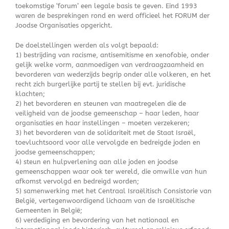
toekomstige ‘forum’ een legale basis te geven. Eind 1993
waren de besprekingen rond en werd officieel het FORUM der
Joodse Organisaties opgericht.
De doelstellingen werden als volgt bepaald:
1) bestrijding van racisme, antisemitisme en xenofobie, onder
gelijk welke vorm, aanmoedigen van verdraagzaamheid en
bevorderen van wederzijds begrip onder alle volkeren, en het
recht zich burgerlijke partij te stellen bij evt. juridische
klachten;
2) het bevorderen en steunen van maatregelen die de
veiligheid van de joodse gemeenschap – haar leden, haar
organisaties en haar instellingen – moeten verzekeren;
3) het bevorderen van de solidariteit met de Staat Israël,
toevluchtsoord voor alle vervolgde en bedreigde joden en
joodse gemeenschappen;
4) steun en hulpverlening aan alle joden en joodse
gemeenschappen waar ook ter wereld, die omwille van hun
afkomst vervolgd en bedreigd worden;
5) samenwerking met het Centraal Israëlitisch Consistorie van
België, vertegenwoordigend lichaam van de Israëlitische
Gemeenten in België;
6) verdediging en bevordering van het nationaal en