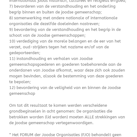
internationaal joods historisch, cultureel en religieus erfgoed;
7) bevorderen van de verstandhouding en het onderling
begrip binnen en buiten de joodse gemeenschap;
8) samenwerking met andere nationale of internationale
organisaties die dezelfde doeleinden nastreven;
9) bevordering van de verstandhouding en het begrip in de
schoot van de Joodse gemeenschappen;
10) verdediging van de morele belangen en de eer van het
verzet, oud-strijders tegen het nazisme en/of van de
gedeporteerden;
11) instandhouding en verhalen van Joodse
gemeenschapsgoederen en goederen toebehorende aan de
onderdanen van Joodse afkomst, waar deze zich ook zouden
mogen bevinden, alsook de bestemming van deze goederen
te bepalen;
12) bevordering van de veiligheid van en binnen de Joodse
gemeenschap
Om tot dit resultaat te komen werden verscheidene
grondbeginselen in acht genomen: De organisaties die
betrokken worden (lid worden) moeten ALLE strekkingen van
de joodse gemeenschap vertegenwoordigen.
* Het FORUM der Joodse Organisaties (FJO) behandelt geen