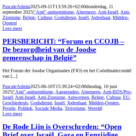
PascaleAdmin
2025-09-11T13:59:26+02:00
donderdag, 11
september 2025
|
"Anti"-antisemitisme
,
Algemeen
,
Anti-Israël
,
Anti-
Zionisme
,
Belgie
,
Cultuur
,
Godsdienst
,
Israël
,
Jodenhaat
,
Midden-
Oosten
|
Lees meer
PERSBERICHT: “Forum en CCOJB –
De bezorgdheid van de Joodse
gemeenschap in België”
Het Forum der Joodse Organisaties (FJO) en het Coördinatiecomité
van [...]
PascaleAdmin
2025-06-10T15:39:24+02:00
dinsdag, 10 juni
2025
|
"Anti"-antisemitisme
,
Aangeraden
,
Algemeen
,
Anti-BDS/Pro-
Israël
,
Anti-Israël
,
Anti-Zionisme
,
Antwerpen
,
Belgie
,
Cultuur
,
EU
,
Geschiedenis
,
Godsdienst
,
Israël
,
Jodenhaat
,
Midden-Oosten
,
People
,
Politiek
,
Sociale Media
,
Terrorisme
,
Wereld
|
Lees meer
De Rode Lijn is Overschreden: “Open
Brief over Israël, Gaza en Eenzijdige