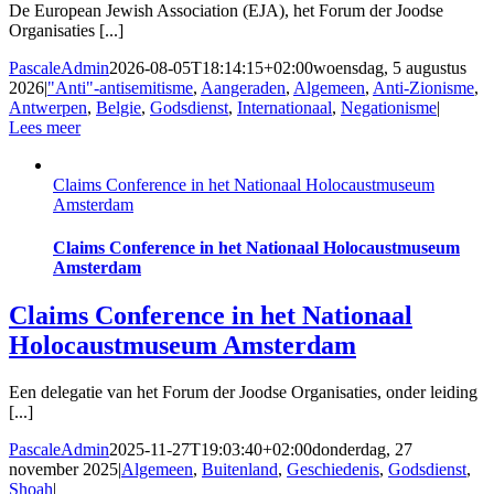
De European Jewish Association (EJA), het Forum der Joodse
Organisaties [...]
PascaleAdmin
2026-08-05T18:14:15+02:00
woensdag, 5 augustus
2026
|
"Anti"-antisemitisme
,
Aangeraden
,
Algemeen
,
Anti-Zionisme
,
Antwerpen
,
Belgie
,
Godsdienst
,
Internationaal
,
Negationisme
|
Lees meer
Claims Conference in het Nationaal Holocaustmuseum
Amsterdam
Claims Conference in het Nationaal Holocaustmuseum
Amsterdam
Claims Conference in het Nationaal
Holocaustmuseum Amsterdam
Een delegatie van het Forum der Joodse Organisaties, onder leiding
[...]
PascaleAdmin
2025-11-27T19:03:40+02:00
donderdag, 27
november 2025
|
Algemeen
,
Buitenland
,
Geschiedenis
,
Godsdienst
,
Shoah
|