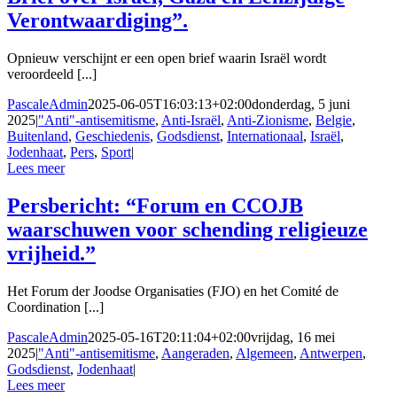
Verontwaardiging”.
Opnieuw verschijnt er een open brief waarin Israël wordt
veroordeeld [...]
PascaleAdmin
2025-06-05T16:03:13+02:00
donderdag, 5 juni
2025
|
"Anti"-antisemitisme
,
Anti-Israël
,
Anti-Zionisme
,
Belgie
,
Buitenland
,
Geschiedenis
,
Godsdienst
,
Internationaal
,
Israël
,
Jodenhaat
,
Pers
,
Sport
|
Lees meer
Persbericht: “Forum en CCOJB
waarschuwen voor schending religieuze
vrijheid.”
Het Forum der Joodse Organisaties (FJO) en het Comité de
Coordination [...]
PascaleAdmin
2025-05-16T20:11:04+02:00
vrijdag, 16 mei
2025
|
"Anti"-antisemitisme
,
Aangeraden
,
Algemeen
,
Antwerpen
,
Godsdienst
,
Jodenhaat
|
Lees meer