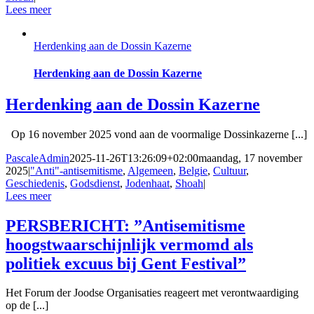
Lees meer
Herdenking aan de Dossin Kazerne
Herdenking aan de Dossin Kazerne
Herdenking aan de Dossin Kazerne
Op 16 november 2025 vond aan de voormalige Dossinkazerne [...]
PascaleAdmin
2025-11-26T13:26:09+02:00
maandag, 17 november
2025
|
"Anti"-antisemitisme
,
Algemeen
,
Belgie
,
Cultuur
,
Geschiedenis
,
Godsdienst
,
Jodenhaat
,
Shoah
|
Lees meer
PERSBERICHT: ”Antisemitisme
hoogstwaarschijnlijk vermomd als
politiek excuus bij Gent Festival”
Het Forum der Joodse Organisaties reageert met verontwaardiging
op de [...]