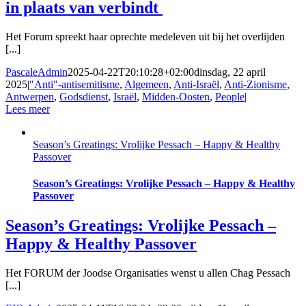
in plaats van verbindt
Het Forum spreekt haar oprechte medeleven uit bij het overlijden
[...]
PascaleAdmin
2025-04-22T20:10:28+02:00
dinsdag, 22 april
2025
|
"Anti"-antisemitisme
,
Algemeen
,
Anti-Israël
,
Anti-Zionisme
,
Antwerpen
,
Godsdienst
,
Israël
,
Midden-Oosten
,
People
|
Lees meer
Season’s Greatings: Vrolijke Pessach – Happy & Healthy
Passover
Season’s Greatings: Vrolijke Pessach – Happy & Healthy
Passover
Season’s Greatings: Vrolijke Pessach –
Happy & Healthy Passover
Het FORUM der Joodse Organisaties wenst u allen Chag Pessach
[...]