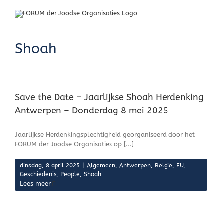
Skip
to
content
Shoah
Save the Date – Jaarlijkse Shoah Herdenking
Antwerpen – Donderdag 8 mei 2025
Jaarlijkse Herdenkingsplechtigheid georganiseerd door het
FORUM der Joodse Organisaties op [...]
dinsdag, 8 april 2025
|
Algemeen
,
Antwerpen
,
Belgie
,
EU
,
Geschiedenis
,
People
,
Shoah
Lees meer