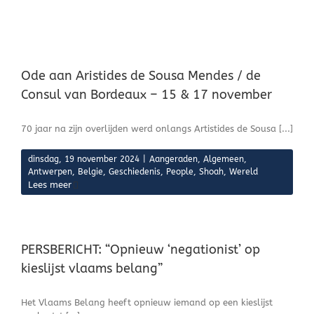
Ode aan Aristides de Sousa Mendes / de
Consul van Bordeaux – 15 & 17 november
70 jaar na zijn overlijden werd onlangs Artistides de Sousa [...]
dinsdag, 19 november 2024
|
Aangeraden
,
Algemeen
,
Antwerpen
,
Belgie
,
Geschiedenis
,
People
,
Shoah
,
Wereld
Lees meer
PERSBERICHT: “Opnieuw ‘negationist’ op
kieslijst vlaams belang”
Het Vlaams Belang heeft opnieuw iemand op een kieslijst