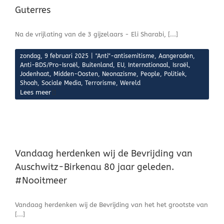
Guterres
Na de vrijlating van de 3 gijzelaars - Eli Sharabi, [...]
zondag, 9 februari 2025
|
"Anti"-antisemitisme
,
Aangeraden
,
Anti-BDS/Pro-Israël
,
Buitenland
,
EU
,
Internationaal
,
Israël
,
Jodenhaat
,
Midden-Oosten
,
Neonazisme
,
People
,
Politiek
,
Shoah
,
Sociale Media
,
Terrorisme
,
Wereld
Lees meer
-
Vandaag herdenken wij de Bevrijding van
Auschwitz-Birkenau 80 jaar geleden.
#Nooitmeer
Vandaag herdenken wij de Bevrijding van het het grootste van
[...]