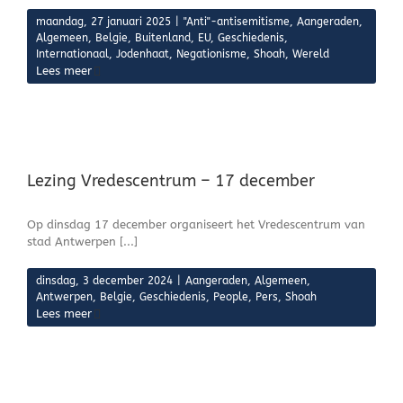
maandag, 27 januari 2025
|
"Anti"-antisemitisme
,
Aangeraden
,
Algemeen
,
Belgie
,
Buitenland
,
EU
,
Geschiedenis
,
Internationaal
,
Jodenhaat
,
Negationisme
,
Shoah
,
Wereld
Lees meer
Lezing Vredescentrum – 17 december
Op dinsdag 17 december organiseert het Vredescentrum van
stad Antwerpen [...]
dinsdag, 3 december 2024
|
Aangeraden
,
Algemeen
,
Antwerpen
,
Belgie
,
Geschiedenis
,
People
,
Pers
,
Shoah
Lees meer