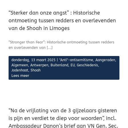
“Sterker dan onze angst” : Historische
ontmoeting tussen redders en overlevenden
van de Shoah in Limoges
“Stronger than Fear”: Historische ontmoeting tussen redders
en overlevenden van [...]
donderdag, 13 maart 2025
|
"Anti"-antisemitisme
,
Aangeraden
,
Algemeen
,
Antwerpen
,
Buitenland
,
EU
,
Geschiedenis
,
Jodenhaat
,
Shoah
Lees meer
“Na de vrijlating van de 3 gijzelaars gisteren
is pijn en verdiet te diep voor woorden”, incl.
Ambassadeur Danon’s brief aan VN Gen. Sec.