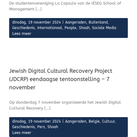
De studentenvereniging La Capsule van de IÉSEG School of
Management [...]
dinsdag, 19 november 2024
|
Aangeraden
,
Buitenland
,
Geschiedenis
,
Internationaal
,
People
,
Shoah
,
Sociale Media
Lees meer
Jewish Digital Cultural Recovery Project
(JDCRP) eendaagse tentoonstelling – 7
november
Op donderdag 7 november organiseerde het Jewish Digital
Cultural Recovery [...]
dinsdag, 19 november 2024
|
Aangeraden
,
Belgie
,
Cultuur
,
Geschiedenis
,
Pers
,
Shoah
Lees meer