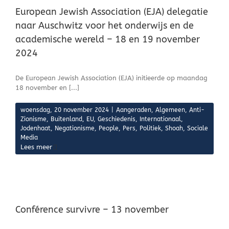
European Jewish Association (EJA) delegatie
naar Auschwitz voor het onderwijs en de
academische wereld – 18 en 19 november
2024
De European Jewish Association (EJA) initieerde op maandag
18 november en [...]
woensdag, 20 november 2024
|
Aangeraden
,
Algemeen
,
Anti-
Zionisme
,
Buitenland
,
EU
,
Geschiedenis
,
Internationaal
,
Jodenhaat
,
Negationisme
,
People
,
Pers
,
Politiek
,
Shoah
,
Sociale
Media
Lees meer
Conférence survivre – 13 november