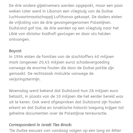
De drie andere gijzelnemers werden opgepakt, maar een paar
weken later werd in Libanon een vliegtuig van de Duitse
luchtvaartmaatschappij Lufthansa gekaapt. De daders eisten
de vrijlating van de drie gevangengenomen Palestijnen.
Duitsland gaf toe, de drie werden op een vliegtuig naar het
Libië van dictator Kadhafi gevlogen en daar als helden
ontvangen.
Boycot
In 1994 eisten de families van de slachtoffers 40 miljoen
mark (ongeveer 20,45 miljoen euro) schadevergoeding
vanwege de enorme fouten die door de Duitse politie zijn
gemaakt. De rechtszaak mislukte vanwege de
verjaringstermijn.
Woensdag werd bekend dat Duitsland hun 28 miljoen euro
betaalt, in plaats van de 10 miljoen die het eerder bereid was
uit te keren. Ook werd afgesproken dat Duitsland zijn fouten
erkent en dat Duitse en Israëlische historici toegang krijgen tot
geheime documenten over de Palestijnse terreuractie.
Correspondent in Israël Ties Brock:
“De Duitse excuses van vandaag volgen op een lang en bitter