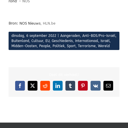
rond
‘ – NOS
Bron:
NOS Nieuws
, HLN.be
dinsdag, 6 september 2022
|
Aangeraden
,
Anti-BDS/Pro-Israël
,
Buitenland
,
Cultuur
,
EU
,
Geschiedenis
,
Internationaal
,
Israël
,
Midden-Oosten
,
People
,
Politiek
,
Sport
,
Terrorisme
,
Wereld
Deel dit verhaal!
Facebook
X
Reddit
LinkedIn
Tumblr
Pinterest
Vk
E-
mail