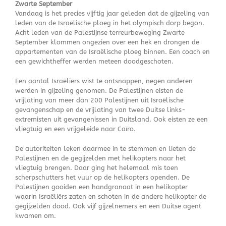
Zwarte September
Vandaag is het precies vijftig jaar geleden dat de gijzeling van
leden van de Israëlische ploeg in het olympisch dorp begon.
Acht leden van de Palestijnse terreurbeweging Zwarte
September klommen ongezien over een hek en drongen de
appartementen van de Israëlische ploeg binnen. Een coach en
een gewichtheffer werden meteen doodgeschoten.
Een aantal Israëliërs wist te ontsnappen, negen anderen
werden in gijzeling genomen. De Palestijnen eisten de
vrijlating van meer dan 200 Palestijnen uit Israëlische
gevangenschap en de vrijlating van twee Duitse links-
extremisten uit gevangenissen in Duitsland. Ook eisten ze een
vliegtuig en een vrijgeleide naar Caïro.
De autoriteiten leken daarmee in te stemmen en lieten de
Palestijnen en de gegijzelden met helikopters naar het
vliegtuig brengen. Daar ging het helemaal mis toen
scherpschutters het vuur op de helikopters openden. De
Palestijnen gooiden een handgranaat in een helikopter
waarin Israëliërs zaten en schoten in de andere helikopter de
gegijzelden dood. Ook vijf gijzelnemers en een Duitse agent
kwamen om.