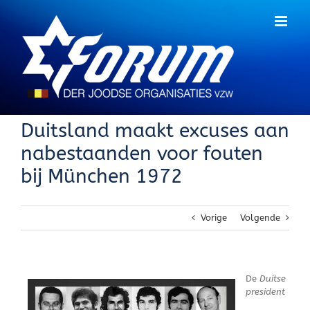
Skip
to
content
Duitsland maakt excuses aan
nabestaanden voor fouten
bij München 1972
Vorige
Volgende
De
Duitse
president