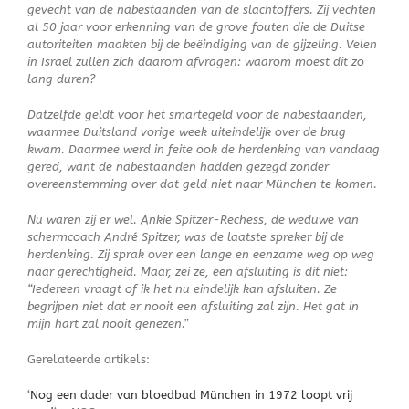
gevecht van de nabestaanden van de slachtoffers. Zij vechten
al 50 jaar voor erkenning van de grove fouten die de Duitse
autoriteiten maakten bij de beëindiging van de gijzeling. Velen
in Israël zullen zich daarom afvragen: waarom moest dit zo
lang duren?
Datzelfde geldt voor het smartegeld voor de nabestaanden,
waarmee Duitsland vorige week uiteindelijk over de brug
kwam. Daarmee werd in feite ook de herdenking van vandaag
gered, want de nabestaanden hadden gezegd zonder
overeenstemming over dat geld niet naar München te komen.
Nu waren zij er wel. Ankie Spitzer-Rechess, de weduwe van
schermcoach André Spitzer, was de laatste spreker bij de
herdenking. Zij sprak over een lange en eenzame weg op weg
naar gerechtigheid. Maar, zei ze, een afsluiting is dit niet:
“Iedereen vraagt of ik het nu eindelijk kan afsluiten. Ze
begrijpen niet dat er nooit een afsluiting zal zijn. Het gat in
mijn hart zal nooit genezen.”
Gerelateerde artikels:
‘
Nog een dader van bloedbad München in 1972 loopt vrij