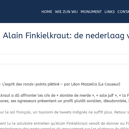
HOME
WIE ZIJN WIJ
MONUMENT
LINKS
CONTA
n Alain Finkielkraut: de nederlaag 
 – L’esprit des ronds-points piétiné – par Léon Mazzella [Le Causeur]
kraut a dû affronter les cris de « sioniste de merde », « sale juif », « la
unes, ses agresseurs présentent un profil plutôt soralien, dieudonniste, 
 le sol français, un tsunami de tweets indignés ne suffit plus. Retour su
ent lu le salutaire entretien qu’Alain Finkielkraut venait de donner au F
omniprésence des porte-paroles du mouvement sur les plateaux de télévis