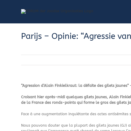
Skip
to
content
Parijs – Opinie: “Agressie va
“Agression d’Alain Finkielkraut: la défaite des gilets jaunes”
Croisant hier après-midi quelques gilets jaunes, Alain Finkiel
de la France des ronds-points qui forme le gros des gilets ja
Face à une augmentation inquiétante des actes antisémites sur
Nous pouvons douter que la plupart des gilets jaunes (GJ) ai
soulignait que l’arrogance avait changé de camp lorsque l’