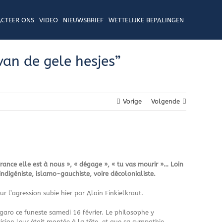
CTEER ONS
VIDEO
NIEUWSBRIEF
WETTELIJKE BEPALINGEN
van de gele hesjes”
Vorige
Volgende
 France elle est à nous », « dégage », « tu vas mourir »… Loin
indigéniste, islamo-gauchiste, voire décolonialiste.
r l’agression subie hier par Alain Finkielkraut.
igaro ce funeste samedi 16 février. Le philosophe y
ion leur était montée à la tête, et que sa sympathie