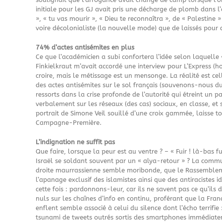
initiale pour les GJ avait pris une décharge de plomb dans l’ai
», « tu vas mourir », « Dieu te reconnaîtra », de « Palestine 
voire décolonialiste (la nouvelle mode) que de laissés pour
74% d’actes antisémites en plus
Ce que l’académicien a subi confortera l’idée selon laquelle 
Finkielkraut m’avait accordé une interview pour L’Express (hor
croire, mais le métissage est un mensonge. La réalité est ce
des actes antisémites sur le sol français (souvenons-nous 
ressorts dans la crise profonde de l’autorité qui étreint un p
verbalement sur les réseaux (des cas) sociaux, en classe, e
portrait de Simone Veil souillé d’une croix gammée, laisse t
Campagne-Première.
L’indignation ne suffit pas
Que faire, lorsque la peur est au ventre ? – « Fuir ! là-bas fu
Israël se soldant souvent par un « alya-retour » ? La commun
droite maurrassienne semble moribonde, que le Rassembleme
l’apanage exclusif des islamistes ainsi que des antiracistes 
cette fois : pardonnons-leur, car ils ne savent pas ce qu’ils
nuls sur les chaînes d’info en continu, proférant que la Franc
enflent semble associé à celui du silence dont l’écho terrifi
tsunami de tweets outrés sortis des smartphones immédiateme