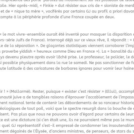
le. Hier après-midi, « Finkie » dut résister aux cris de « sioniste de merd
» et de « nique ta mère », vociférés par certains GJ au profil a priori da
 compte à la périphérie profonde d’une France coupée en deux.
« le mot vivre-ensemble aurait été inventé pour masquer la disparition d
s-série Juifs de France). Interrogé déjà sur ce vieux rêve, il répondit : «
lle de la séparation ». De glaçantes statistiques viennent corroborer l’i
du proverbe yiddish « heureux comme Dieu en France »). La « banalité d
ays devenu pleutre après avoir lâché prise. Le professeur, le policier, le
t si possible physiquement dans la rue le samedi. Ne pas sanctionner de
oute latitude à des caricatures de barbares ignares pour vomir leur haine
ir ! » (Mallarmé). Rester, puisque « exister c’est résister » (Ellul), accom
auté juive a de tangibles raisons d’éprouver l’accablement de l’impasse
nt national tente de contenir les débordements de sa rancœur historiq
idéologiques de tout poil, voici que le spectre resurgit dans la bouche d
 disent. Pas plus que nous ne pouvons avoir d’égard pour certains de leur
e est une dictature (si c’en était une, ils ne pourraient même pas le mur
e : quel GJ représentatif s’est-il empressé de condamner les insoutenable
nt dégainés de l’Élysée, d’anciens ministres, de penseurs, de stars du s