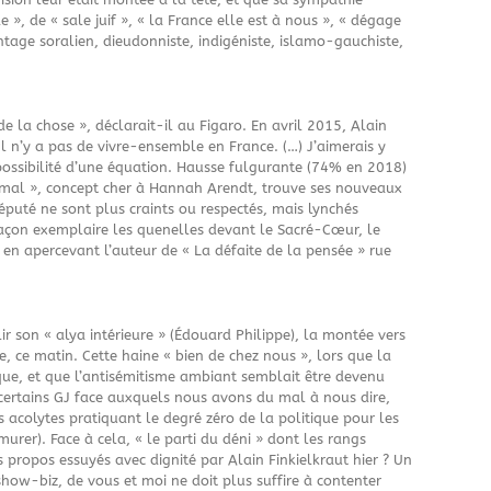
e », de « sale juif », « la France elle est à nous », « dégage
vantage soralien, dieudonniste, indigéniste, islamo-gauchiste,
e la chose », déclarait-il au Figaro. En avril 2015, Alain
 Il n’y a pas de vivre-ensemble en France. (…) J’aimerais y
mpossibilité d’une équation. Hausse fulgurante (74% en 2018)
u mal », concept cher à Hannah Arendt, trouve ses nouveaux
 député ne sont plus craints ou respectés, mais lynchés
 façon exemplaire les quenelles devant le Sacré-Cœur, le
 en apercevant l’auteur de « La défaite de la pensée » rue
plir son « alya intérieure » (Édouard Philippe), la montée vers
, ce matin. Cette haine « bien de chez nous », lors que la
ue, et que l’antisémitisme ambiant semblait être devenu
e certains GJ face auxquels nous avons du mal à nous dire,
s acolytes pratiquant le degré zéro de la politique pour les
murer). Face à cela, « le parti du déni » dont les rangs
s propos essuyés avec dignité par Alain Finkielkraut hier ? Un
how-biz, de vous et moi ne doit plus suffire à contenter