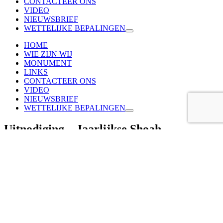
CONTACTEER ONS
VIDEO
NIEUWSBRIEF
WETTELIJKE BEPALINGEN
HOME
WIE ZIJN WIJ
MONUMENT
LINKS
CONTACTEER ONS
VIDEO
NIEUWSBRIEF
WETTELIJKE BEPALINGEN
Uitnodiging – Jaarlijkse Shoah
Herdenking Antwerpen – dinsdag 8 Mei
om 18u00*
Vorige
Volgende
Jaarlijkse Herdenkingsplechtigheid
georganiseerd door
het
FORUM der Joodse Organisaties