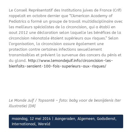
Le Conseil Représentatif des Institutions juives de France (Crif)
rappelait en octobre dernier que “l’American Academy of
Pediatrics a formé un groupe de travail multidisciplinaire avec
les meilleurs spécialistes de la circoncision, qui a établi en
aout 2012 une déclaration selon laquelle les bénéfices de la
circoncision néonatale étaient supérieurs aux risques.” Selon
l’organisation, la circoncision assure également une
protection contre certaines infections sexuellement
transmissibles et prévient la survenue des cancers du pénis et
du gland.
http://www.lemondejuif.info/circoncision-les-
bienfaits-seraient-100-fois-superieurs-aux-risques/
Le Monde Juif / Topsanté – foto: baby voor de besnijdenis (ter
illustratie) [DR]
maandag, 12 mei 2014
|
Aangeraden
,
Algemeen
,
Godsdienst
,
Internationaal
,
Wereld