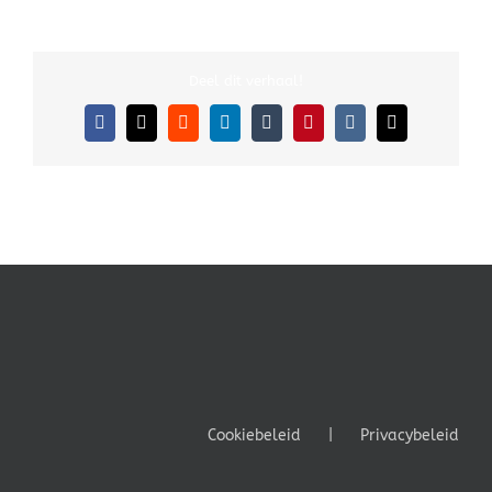
Deel dit verhaal!
Facebook
X
Reddit
LinkedIn
Tumblr
Pinterest
Vk
E-
mail
Cookiebeleid
Privacybeleid