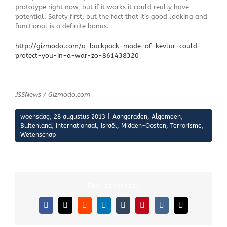
prototype right now, but if it works it could really have
potential. Safety first, but the fact that it’s good looking and
functional is a definite bonus.
http://gizmodo.com/a-backpack-made-of-kevlar-could-
protect-you-in-a-war-zo-861438320
JSSNews / Gizmodo.com
woensdag, 28 augustus 2013
|
Aangeraden
,
Algemeen
,
Buitenland
,
Internationaal
,
Israël
,
Midden-Oosten
,
Terrorisme
,
Wetenschap
Deel dit verhaal!
Facebook
X
Reddit
LinkedIn
Tumblr
Pinterest
Vk
E-
mail