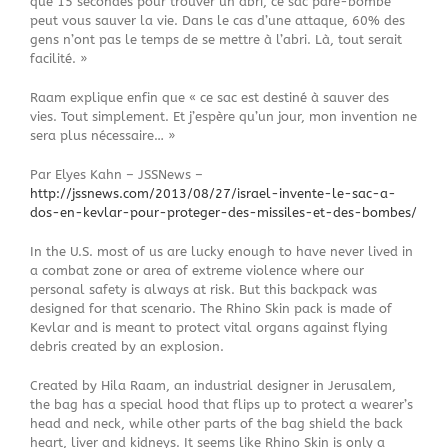
que 15 secondes pour trouver un abri, ce sac pare-bombe
peut vous sauver la vie. Dans le cas d’une attaque, 60% des
gens n’ont pas le temps de se mettre à l’abri. Là, tout serait
facilité. »
Raam explique enfin que « ce sac est destiné à sauver des
vies. Tout simplement. Et j’espère qu’un jour, mon invention ne
sera plus nécessaire… »
Par Elyes Kahn – JSSNews –
http://jssnews.com/2013/08/27/israel-invente-le-sac-a-
dos-en-kevlar-pour-proteger-des-missiles-et-des-bombes/
In the U.S. most of us are lucky enough to have never lived in
a combat zone or area of extreme violence where our
personal safety is always at risk. But this backpack was
designed for that scenario. The Rhino Skin pack is made of
Kevlar and is meant to protect vital organs against flying
debris created by an explosion.
Created by Hila Raam, an industrial designer in Jerusalem,
the bag has a special hood that flips up to protect a wearer’s
head and neck, while other parts of the bag shield the back
heart, liver and kidneys. It seems like Rhino Skin is only a