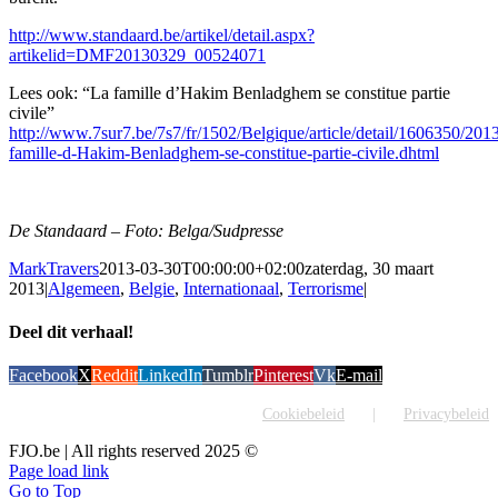
http://www.standaard.be/artikel/detail.aspx?
artikelid=DMF20130329_00524071
Lees ook: “La famille d’Hakim Benladghem se constitue partie
civile”
http://www.7sur7.be/7s7/fr/1502/Belgique/article/detail/1606350/201
famille-d-Hakim-Benladghem-se-constitue-partie-civile.dhtml
De Standaard – Foto: Belga/Sudpresse
MarkTravers
2013-03-30T00:00:00+02:00
zaterdag, 30 maart
2013
|
Algemeen
,
Belgie
,
Internationaal
,
Terrorisme
|
Deel dit verhaal!
Facebook
X
Reddit
LinkedIn
Tumblr
Pinterest
Vk
E-mail
Cookiebeleid
Privacybeleid
FJO.be | All rights reserved 2025 ©
Page load link
Go to Top