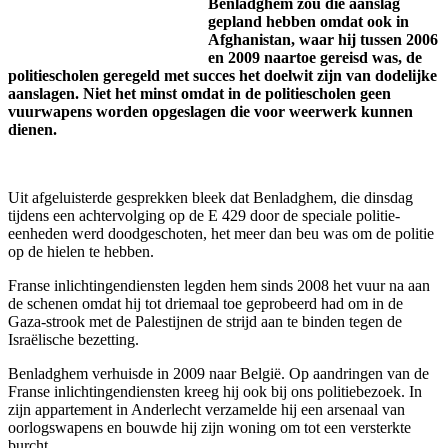
Benladghem zou die aanslag
gepland hebben omdat ook in
Afghanistan, waar hij tussen 2006
en 2009 naartoe gereisd was, de
politiescholen geregeld met succes het doelwit zijn van dodelijke
aanslagen. Niet het minst omdat in de politiescholen geen
vuurwapens worden opgeslagen die voor weerwerk kunnen
dienen.
Uit afgeluisterde gesprekken bleek dat Benladghem, die dinsdag
tijdens een achtervolging op de E 429 door de speciale politie-
eenheden werd doodgeschoten, het meer dan beu was om de politie
op de hielen te hebben.
Franse inlichtingendiensten legden hem sinds 2008 het vuur na aan
de schenen omdat hij tot driemaal toe geprobeerd had om in de
Gaza-strook met de Palestijnen de strijd aan te binden tegen de
Israëlische bezetting.
Benladghem verhuisde in 2009 naar België. Op aandringen van de
Franse inlichtingendiensten kreeg hij ook bij ons politiebezoek. In
zijn appartement in Anderlecht verzamelde hij een arsenaal van
oorlogswapens en bouwde hij zijn woning om tot een versterkte
burcht.