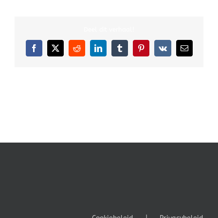
Deel dit verhaal!
Facebook
X
Reddit
LinkedIn
Tumblr
Pinterest
Vk
E-
mail