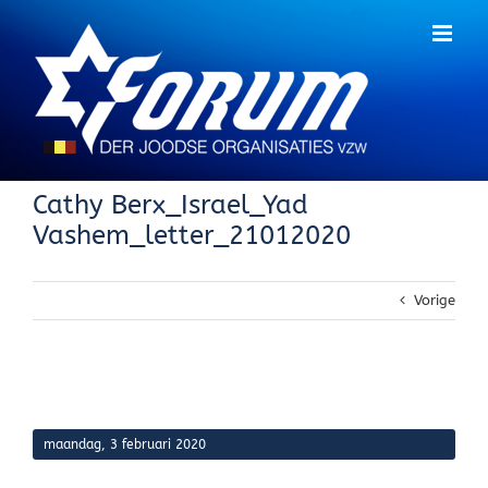
Skip
to
content
Cathy Berx_Israel_Yad
Vashem_letter_21012020
Vorige
maandag, 3 februari 2020