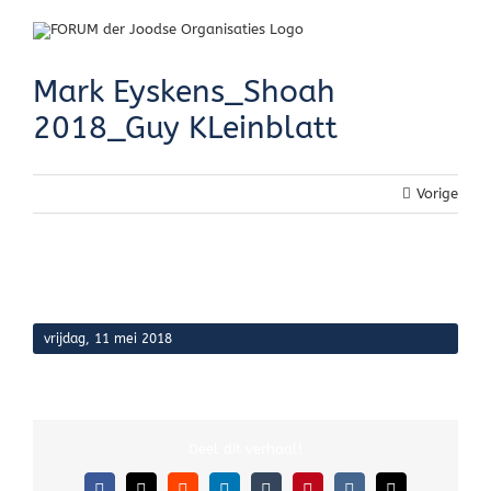
Skip
to
content
Mark Eyskens_Shoah
2018_Guy KLeinblatt
Vorige
vrijdag, 11 mei 2018
Deel dit verhaal!