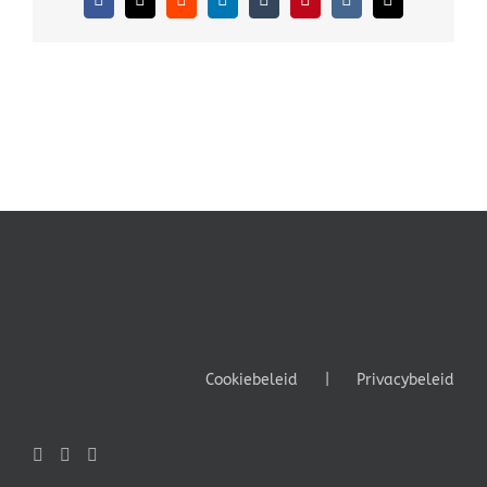
Facebook
X
Reddit
LinkedIn
Tumblr
Pinterest
Vk
E-
mail
Cookiebeleid
Privacybeleid