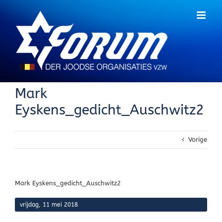
Skip
to
content
Mark
Eyskens_gedicht_Auschwitz2
Vorige
Mark Eyskens_gedicht_Auschwitz2
vrijdag, 11 mei 2018