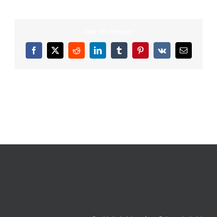
Deel dit verhaal!
Facebook
X
Reddit
LinkedIn
Tumblr
Pinterest
Vk
E-
mail