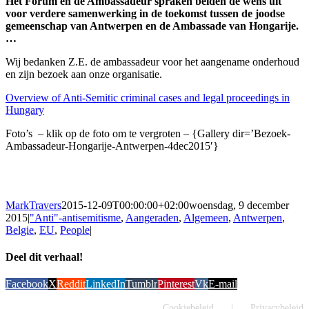
Het Forum en de Ambassadeur spraken beiden de wens uit
voor verdere samenwerking in de toekomst tussen de joodse
gemeenschap van Antwerpen en de Ambassade van Hongarije.
…
Wij bedanken Z.E. de ambassadeur voor het aangename onderhoud
en zijn bezoek aan onze organisatie.
Overview of Anti-Semitic criminal cases and legal proceedings in
Hungary
Foto’s – klik op de foto om te vergroten – {Gallery dir=’Bezoek-
Ambassadeur-Hongarije-Antwerpen-4dec2015′}
MarkTravers
2015-12-09T00:00:00+02:00
woensdag, 9 december
2015
|
"Anti"-antisemitisme
,
Aangeraden
,
Algemeen
,
Antwerpen
,
Belgie
,
EU
,
People
|
Deel dit verhaal!
Facebook
X
Reddit
LinkedIn
Tumblr
Pinterest
Vk
E-mail
Cookiebeleid
Privacybeleid