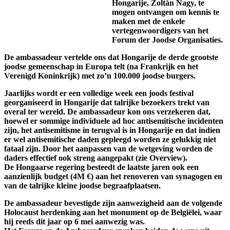
Hongarije, Zoltàn Nagy, te
mogen ontvangen om kennis te
maken met de enkele
vertegenwoordigers van het
Forum der Joodse Organisaties.
De ambassadeur vertelde ons dat Hongarije de derde grootste
joodse gemeenschap in Europa telt (na Frankrijk en het
Verenigd Koninkrijk) met zo’n 100.000 joodse burgers.
Jaarlijks wordt er een volledige week een joods festival
georganiseerd in Hongarije dat talrijke bezoekers trekt van
overal ter wereld. De ambassadeur kon ons verzekeren dat,
hoewel er sommige individuele ad hoc antisemitische incidenten
zijn, het antisemitisme in terugval is in Hongarije en dat indien
er wel antisemitische daden gepleegd worden ze gelukkig niet
fataal zijn. Door het aanpassen van de wetgeving worden de
daders effectief ook streng aangepakt (zie Overview).
De Hongaarse regering besteedt de laatste jaren ook een
aanzienlijk budget (4M €) aan het renoveren van synagogen en
van de talrijke kleine joodse begraafplaatsen.
De ambassadeur bevestigde zijn aanwezigheid aan de volgende
Holocaust herdenking aan het monument op de Belgiëlei, waar
hij reeds dit jaar op 6 mei aanwezig was.