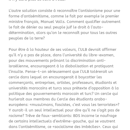
L’autre solution consiste à reconnaître l’antisionisme pour une
forme d’antisémitisme, comme le fait par exemple le premier
ministre français, Manuel Valls. Comment qualifier autrement
le fait de dénier au seul peuple juif le droit à l’auto-
détermination, alors qu’on le reconnaît pour tous les autres
peuples de la terre?
Pour être à la hauteur de ses valeurs, l’ULB devrait affirmer
qu’il n’y a pas de place, dans l’université du libre-examen,
pour des mouvements prônant la discrimination anti-
israélienne, encourageant à la diabolisation et pratiquant
l’insulte. Pense-t-on sérieusement que l’ULB tolèrerait un
cercle dans lequel on encouragerait à boycotter les
commerçants, entreprises, artistes, professeurs, étudiants et
universités marocains et turcs sous prétexte d’opposition à la
politique des gouvernements marocain et turc? Un cercle qui
hurlerait aux membres du Cercle des étudiants arabo-
européens: «musulmans, fascistes, c’est vous les terroristes»?
Y aurait-il un seul intellectuel pour dire qu’il ne s’agit pas de
racisme? Trêve de faux-semblants: BDS incarne le naufrage
de certains intellectuels d’extrême-gauche, qui se vautrent
dans l’antisémitisme, ce «socialisme des imbéciles». Ceux qui