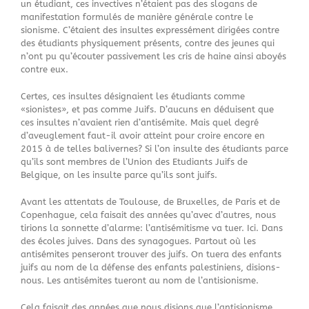
un étudiant, ces invectives n’étaient pas des slogans de
manifestation formulés de manière générale contre le
sionisme. C’étaient des insultes expressément dirigées contre
des étudiants physiquement présents, contre des jeunes qui
n’ont pu qu’écouter passivement les cris de haine ainsi aboyés
contre eux.
Certes, ces insultes désignaient les étudiants comme
«sionistes», et pas comme Juifs. D’aucuns en déduisent que
ces insultes n’avaient rien d’antisémite. Mais quel degré
d’aveuglement faut-il avoir atteint pour croire encore en
2015 à de telles balivernes? Si l’on insulte des étudiants parce
qu’ils sont membres de l’Union des Etudiants Juifs de
Belgique, on les insulte parce qu’ils sont juifs.
Avant les attentats de Toulouse, de Bruxelles, de Paris et de
Copenhague, cela faisait des années qu’avec d’autres, nous
tirions la sonnette d’alarme: l’antisémitisme va tuer. Ici. Dans
des écoles juives. Dans des synagogues. Partout où les
antisémites penseront trouver des juifs. On tuera des enfants
juifs au nom de la défense des enfants palestiniens, disions-
nous. Les antisémites tueront au nom de l’antisionisme.
Cela faisait des années que nous disions que l’antisionisme