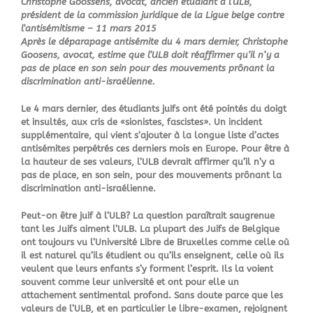
Christophe Goossens, avocat, ancien étudiant à l’ULB,
président de la commission juridique de la Ligue belge contre
l’antisémitisme –
11 mars 2015
Après le déparapage antisémite du 4 mars dernier, Christophe
Goosens, avocat, estime que l’ULB doit réaffirmer qu’il n’y a
pas de place en son sein pour des mouvements prônant la
discrimination anti-israélienne.
Le 4 mars dernier, des étudiants juifs ont été pointés du doigt
et insultés, aux cris de «sionistes, fascistes». Un incident
supplémentaire, qui vient s’ajouter à la longue liste d’actes
antisémites perpétrés ces derniers mois en Europe. Pour être à
la hauteur de ses valeurs, l’ULB devrait affirmer qu’il n’y a
pas de place, en son sein, pour des mouvements prônant la
discrimination anti-israélienne.
Peut-on être juif à l’ULB? La question paraîtrait saugrenue
tant les Juifs aiment l’ULB. La plupart des Juifs de Belgique
ont toujours vu l’Université Libre de Bruxelles comme celle où
il est naturel qu’ils étudient ou qu’ils enseignent, celle où ils
veulent que leurs enfants s’y forment l’esprit. Ils la voient
souvent comme leur université et ont pour elle un
attachement sentimental profond. Sans doute parce que les
valeurs de l’ULB, et en particulier le libre-examen, rejoignent