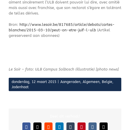
aiment sincèrement l’ULB doivent pouvoir lui dire, avec amitié
mais aussi avec franchise, que son rectorat s’égare en tolérant
de telles dérives.
Bron:
http://www.lesoir.be/817685/article/debats/cartes-
blanches/2015-03-10/peut-on-etre-juif-l-ulb
(Artikel
gereserveerd aan abonnees)
Le Soir – foto: ULB Campus Solbosch (illustratie) [photo news]
donderdag, 12 maart 2015
|
Aangeraden
,
Algemeen
,
Belgie
,
Jodenhaat
Deel dit verhaal!
Facebook
X
Reddit
LinkedIn
Tumblr
Pinterest
Vk
E-