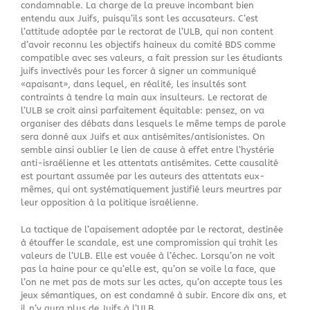
condamnable. La charge de la preuve incombant bien
entendu aux Juifs, puisqu’ils sont les accusateurs. C’est
l’attitude adoptée par le rectorat de l’ULB, qui non content
d’avoir reconnu les objectifs haineux du comité BDS comme
compatible avec ses valeurs, a fait pression sur les étudiants
juifs invectivés pour les forcer à signer un communiqué
«apaisant», dans lequel, en réalité, les insultés sont
contraints à tendre la main aux insulteurs. Le rectorat de
l’ULB se croit ainsi parfaitement équitable: pensez, on va
organiser des débats dans lesquels le même temps de parole
sera donné aux Juifs et aux antisémites/antisionistes. On
semble ainsi oublier le lien de cause à effet entre l’hystérie
anti-israélienne et les attentats antisémites. Cette causalité
est pourtant assumée par les auteurs des attentats eux-
mêmes, qui ont systématiquement justifié leurs meurtres par
leur opposition à la politique israélienne.
La tactique de l’apaisement adoptée par le rectorat, destinée
à étouffer le scandale, est une compromission qui trahit les
valeurs de l’ULB. Elle est vouée à l’échec. Lorsqu’on ne voit
pas la haine pour ce qu’elle est, qu’on se voile la face, que
l’on ne met pas de mots sur les actes, qu’on accepte tous les
jeux sémantiques, on est condamné à subir. Encore dix ans, et
il n’y aura plus de Juifs à l’ULB.