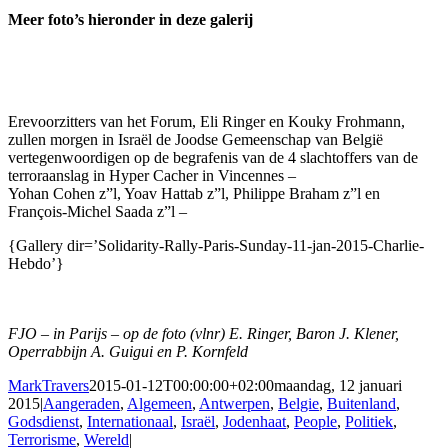
Meer foto’s hieronder in deze galerij
Erevoorzitters van het Forum, Eli Ringer en Kouky Frohmann,
zullen morgen in Israël de Joodse Gemeenschap van België
vertegenwoordigen op de begrafenis van de 4 slachtoffers van de
terroraanslag in Hyper Cacher in Vincennes –
Yohan Cohen z”l, Yoav Hattab z”l, Philippe Braham z”l en
François-Michel Saada z”l –
{Gallery dir=’Solidarity-Rally-Paris-Sunday-11-jan-2015-Charlie-
Hebdo’}
FJO – in Parijs – op de foto (vlnr) E. Ringer, Baron J. Klener,
Operrabbijn A. Guigui en P. Kornfeld
MarkTravers
2015-01-12T00:00:00+02:00
maandag, 12 januari
2015
|
Aangeraden
,
Algemeen
,
Antwerpen
,
Belgie
,
Buitenland
,
Godsdienst
,
Internationaal
,
Israël
,
Jodenhaat
,
People
,
Politiek
,
Terrorisme
,
Wereld
|