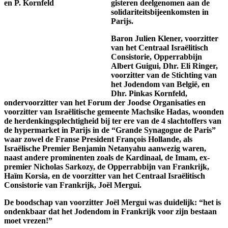
gisteren deelgenomen aan de
solidariteitsbijeenkomsten in
Parijs.
Baron Julien Klener, voorzitter
van het Centraal Israëlitisch
Consistorie, Opperrabbijn
Albert Guigui, Dhr. Eli Ringer,
voorzitter van de Stichting van
het Jodendom van België, en
Dhr. Pinkas Kornfeld,
ondervoorzitter van het Forum der Joodse Organisaties en
voorzitter van Israëlitische gemeente Machsike Hadas, woonden
de herdenkingsplechtigheid bij ter ere van de 4 slachtoffers van
de hypermarket in Parijs in de “Grande Synagogue de Paris”
waar zowel de Franse President François Hollande, als
Israëlische Premier Benjamin Netanyahu aanwezig waren,
naast andere prominenten zoals de Kardinaal, de Imam, ex-
premier Nicholas Sarkozy, de Opperrabbijn van Frankrijk,
Haïm Korsia, en de voorzitter van het Centraal Israëlitisch
Consistorie van Frankrijk, Joël Mergui.
De boodschap van voorzitter Joël Mergui was duidelijk: “het is
ondenkbaar dat het Jodendom in Frankrijk voor zijn bestaan
moet vrezen!”