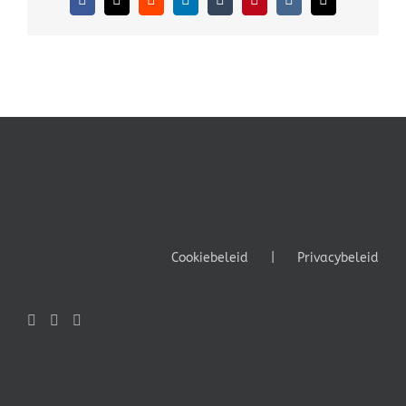
Facebook
X
Reddit
LinkedIn
Tumblr
Pinterest
Vk
E-
mail
Cookiebeleid
Privacybeleid