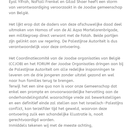
Eyal Yifrah, Naftali Frenkel en Gilad Shaer heeft een storm
van verontwaardiging veroorzaakt in de Joodse gemeenschap
van België.
Het lijkt erop dat de daders van deze afschuwelijke daad deel
uitmaken van Hamas of van de Al Aqsa Martelarenbrigade,
een militiegroep direct verwant met de Fatah. Beide partijen
zijn gelinkt aan uw regering. De Palestijnse Autoriteit is dus
verantwoordelijk voor deze ontvoering.
Het Coordinatiecomité van de Joodse organisaties van België
(CCJOB) en het FORUM der Joodse Organisaties dringen aan bij
de Palestijnse Autoriteit om alle redelijke inspanningen te
leveren om de drie jongeren zonder uitstel gezond en wel
naar hun families terug te brengen.
Terwijl het een sine qua non is voor onze Gemeenschap dat
enkel een prompte en onvoorwaardelijke hervatting aan de
onderhandelingstafel waarachtige vrede zal bewerkstelligen
en een definitief einde zal stellen aan het Israelisch-Palestijns
conflict, kan terzelfder tijd het geweld, waarvan deze
ontvoering zulk een schandelijke illustratie is, nooit
gerechtvaardigd worden.
Inmiddels tekenen wij met de meeste achting,