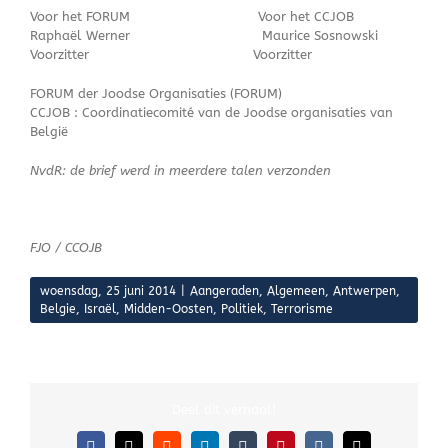
Voor het FORUM Voor het CCJOB
Raphaël Werner Maurice Sosnowski
Voorzitter Voorzitter
FORUM der Joodse Organisaties (FORUM)
CCJOB : Coordinatiecomité van de Joodse organisaties van
België
NvdR: de brief werd in meerdere talen verzonden
FJO / CCOJB
woensdag, 25 juni 2014
|
Aangeraden
,
Algemeen
,
Antwerpen
,
Belgie
,
Israël
,
Midden-Oosten
,
Politiek
,
Terrorisme
Deel dit verhaal!