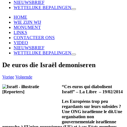
NIEUWSBRIEF
WETTELIJKE BEPALINGEN
HOME
WIE ZIJN WIJ
MONUMENT
LINKS
CONTACTEER ONS
VIDEO
NIEUWSBRIEF
WETTELIJKE BEPALINGEN
De euros die Israël demoniseren
Vorige
Volgende
“Ces euros qui diabolisent
Israël” – La Libre – 19/02/2014
Les Européens trop peu
regardants sur leurs subsides ?
Une ONG israélienne le dit.Une
organisation non
gouvernementale israélienne
reproche à l’Union européenne (UE) et à ses Etats membres