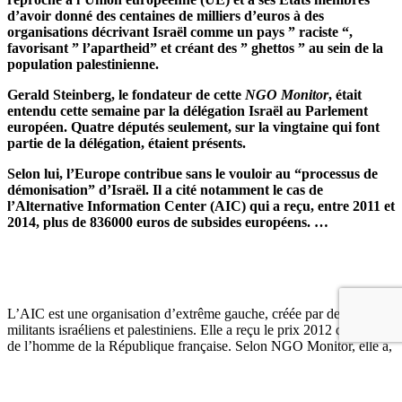
d’avoir donné des centaines de milliers d’euros à des
organisations décrivant Israël comme un pays ” raciste “,
favorisant ” l’apartheid” et créant des ” ghettos ” au sein de la
population palestinienne.
Gerald Steinberg, le fondateur de cette
NGO Monitor
, était
entendu cette semaine par la délégation Israël au Parlement
européen. Quatre députés seulement, sur la vingtaine qui font
partie de la délégation, étaient présents.
Selon lui, l’Europe contribue sans le vouloir au “processus de
démonisation” d’Israël. Il a cité notamment le cas de
l’Alternative Information Center (AIC) qui a reçu, entre 2011 et
2014, plus de 836000 euros de subsides européens. …
L’AIC est une organisation d’extrême gauche, créée par des
militants israéliens et palestiniens. Elle a reçu le prix 2012 des droits
de l’homme de la République française. Selon NGO Monitor, elle a,
à plusieurs reprises, associé l’Israël d’aujourd’hui au régime nazi
d’autrefois, notamment en demandant que l’ancien Premier ministre
“Ehud Barak et les autres aillent à Nuremberg”.