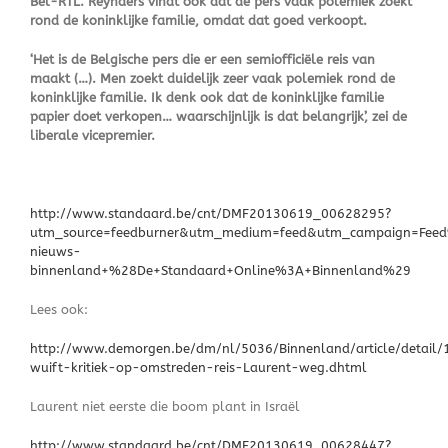
Bel-RTL. Reynders vindt ook dat de pers vaak polemiek zoekt
rond de koninklijke familie, omdat dat goed verkoopt.
‘Het is de Belgische pers die er een semiofficiële reis van
maakt (…). Men zoekt duidelijk zeer vaak polemiek rond de
koninklijke familie. Ik denk ook dat de koninklijke familie
papier doet verkopen… waarschijnlijk is dat belangrijk’, zei de
liberale vicepremier.
http://www.standaard.be/cnt/DMF20130619_00628295?
utm_source=feedburner&utm_medium=feed&utm_campaign=Fee
nieuws-
binnenland+%28De+Standaard+Online%3A+Binnenland%29
Lees ook:
http://www.demorgen.be/dm/nl/5036/Binnenland/article/detail
wuift-kritiek-op-omstreden-reis-Laurent-weg.dhtml
Laurent niet eerste die boom plant in Israël
http://www.standaard.be/cnt/DMF20130619_00628447?