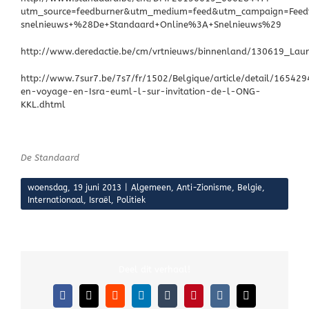
utm_source=feedburner&utm_medium=feed&utm_campaign=Fee
snelnieuws+%28De+Standaard+Online%3A+Snelnieuws%29
http://www.deredactie.be/cm/vrtnieuws/binnenland/130619_Laur
http://www.7sur7.be/7s7/fr/1502/Belgique/article/detail/16542
en-voyage-en-Isra-euml-l-sur-invitation-de-l-ONG-
KKL.dhtml
De Standaard
woensdag, 19 juni 2013
|
Algemeen
,
Anti-Zionisme
,
Belgie
,
Internationaal
,
Israël
,
Politiek
Deel dit verhaal!
Facebook
X
Reddit
LinkedIn
Tumblr
Pinterest
Vk
E-