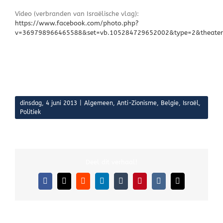
Video (verbranden van Israëlische vlag):
https://www.facebook.com/photo.php?
v=369798966465588&set=vb.105284729652002&type=2&theater
dinsdag, 4 juni 2013
|
Algemeen
,
Anti-Zionisme
,
Belgie
,
Israël
,
Politiek
Deel dit verhaal!
Facebook
X
Reddit
LinkedIn
Tumblr
Pinterest
Vk
E-
mail