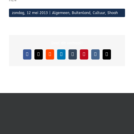
zondag, 12 mei 2013
|
Algemeen
,
Buitenland
,
Cultuur
,
Shoah
Deel dit verhaal!
Facebook
X
Reddit
LinkedIn
Tumblr
Pinterest
Vk
E-
mail