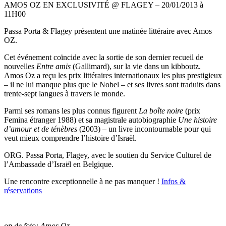
AMOS OZ EN EXCLUSIVITÉ @ FLAGEY – 20/01/2013 à
11H00
Passa Porta & Flagey présentent une matinée littéraire avec Amos
OZ.
Cet événement coïncide avec la sortie de son dernier recueil de
nouvelles
Entre amis
(Gallimard), sur la vie dans un kibboutz.
Amos Oz a reçu les prix littéraires internationaux les plus prestigieux
– il ne lui manque plus que le Nobel – et ses livres sont traduits dans
trente-sept langues à travers le monde.
Parmi ses romans les plus connus figurent
La boîte noire
(prix
Femina étranger 1988) et sa magistrale autobiographie
Une histoire
d’amour et de ténèbres
(2003) – un livre incontournable pour qui
veut mieux comprendre l’histoire d’Israël.
ORG. Passa Porta, Flagey, avec le soutien du Service Culturel de
l’Ambassade d’Israël en Belgique.
Une rencontre exceptionnelle à ne pas manquer !
Infos &
réservations
op de foto: Amos Oz