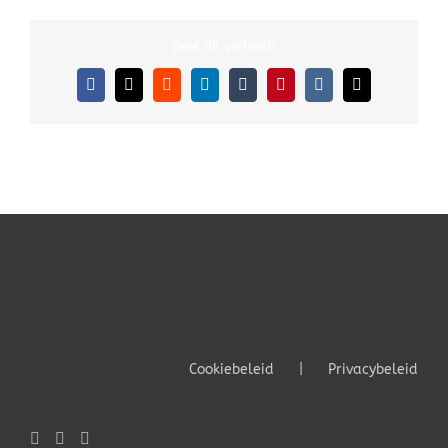
Deel dit verhaal!
Facebook
X
Reddit
LinkedIn
Tumblr
Pinterest
Vk
E-
mail
Cookiebeleid
Privacybeleid