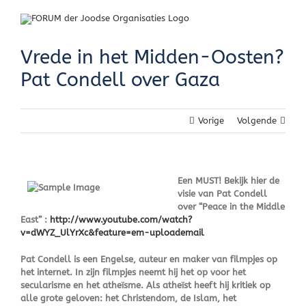
Skip
to
content
Vrede in het Midden-Oosten?
Pat Condell over Gaza
Vorige
Volgende
Een MUST! Bekijk hier de
visie van Pat Condell
over “Peace in the Middle
East” :
http://www.youtube.com/watch?
v=dWYZ_UlYrXc&feature=em-uploademail
Pat Condell is een Engelse, auteur en maker van filmpjes op
het internet. In zijn filmpjes neemt hij het op voor het
secularisme en het atheïsme. Als atheïst heeft hij kritiek op
alle grote geloven: het Christendom, de Islam, het