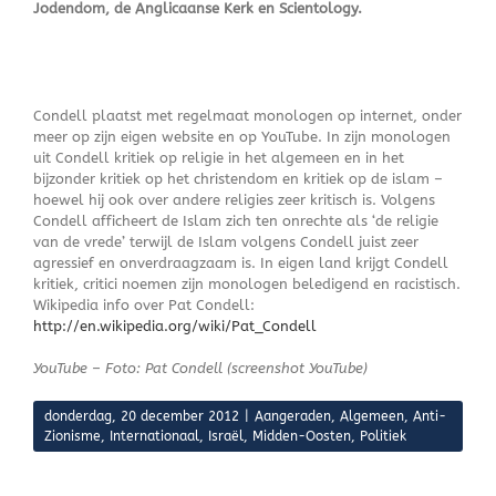
Jodendom, de Anglicaanse Kerk en Scientology.
Condell plaatst met regelmaat monologen op internet, onder
meer op zijn eigen website en op YouTube. In zijn monologen
uit Condell kritiek op religie in het algemeen en in het
bijzonder kritiek op het christendom en kritiek op de islam –
hoewel hij ook over andere religies zeer kritisch is. Volgens
Condell afficheert de Islam zich ten onrechte als ‘de religie
van de vrede’ terwijl de Islam volgens Condell juist zeer
agressief en onverdraagzaam is. In eigen land krijgt Condell
kritiek, critici noemen zijn monologen beledigend en racistisch.
Wikipedia info over Pat Condell:
http://en.wikipedia.org/wiki/Pat_Condell
YouTube – Foto: Pat Condell (screenshot YouTube)
donderdag, 20 december 2012
|
Aangeraden
,
Algemeen
,
Anti-
Zionisme
,
Internationaal
,
Israël
,
Midden-Oosten
,
Politiek