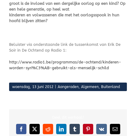
groot is de invloed van een dergelijke oorlog op een kind? Op
een hele generatie, op heel wat
kinderen en volwassenen die met het oorlogsspook in hun
hoofd blijven zitten?
Beluister via onderstaande link de tussenkomst van Erik De
Soir in De Ochtend op Radio 1:
http://www.radio1.be/programmas/de-ochtend/kinderen-
worden-syri%C3%AB-gebruikt-als-menselijk-schild
woensdag, 13 juni 2012
|
Aangeraden
,
Algemeen
,
Buitenland
Deel dit verhaal!
Facebook
X
Reddit
LinkedIn
Tumblr
Pinterest
Vk
E-
mail