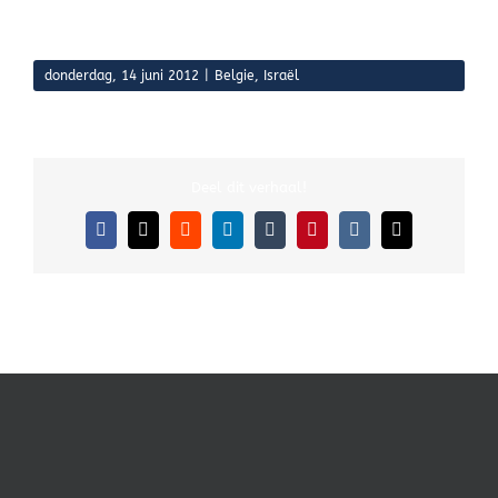
donderdag, 14 juni 2012
|
Belgie
,
Israël
Deel dit verhaal!
Facebook
X
Reddit
LinkedIn
Tumblr
Pinterest
Vk
E-
mail