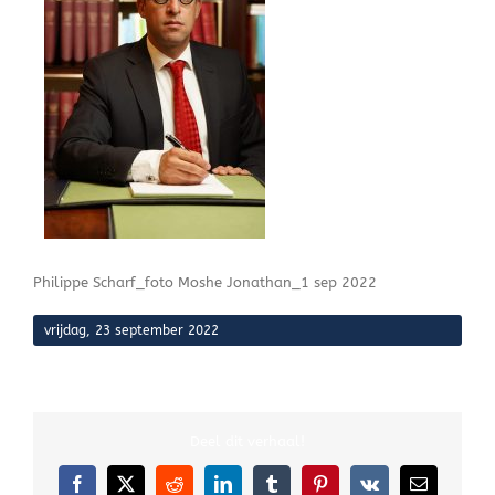
Philippe Scharf_foto Moshe Jonathan_1 sep 2022
vrijdag, 23 september 2022
Deel dit verhaal!
Facebook
X
Reddit
LinkedIn
Tumblr
Pinterest
Vk
E-