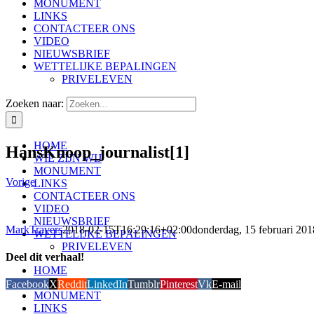
MONUMENT
LINKS
CONTACTEER ONS
VIDEO
NIEUWSBRIEF
WETTELIJKE BEPALINGEN
PRIVELEVEN
Zoeken naar:
HOME
HansKnoop_journalist[1]
WIE ZIJN WIJ
MONUMENT
Vorige
LINKS
CONTACTEER ONS
VIDEO
NIEUWSBRIEF
MarkTravers
2018-02-15T16:29:16+02:00
donderdag, 15 februari 201
WETTELIJKE BEPALINGEN
PRIVELEVEN
Deel dit verhaal!
HOME
WIE ZIJN WIJ
Facebook
X
Reddit
LinkedIn
Tumblr
Pinterest
Vk
E-mail
MONUMENT
LINKS