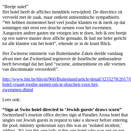
“Beetje naïef”
Het hotel heeft de affiches inmiddels verwijderd. De directrice zit
verveeld met de zaak, maar ontkent antisemitische sympathieën.
“We hebben momenteel heel veel joodse klanten en ik merk op dat
sommigen niet eerst een douche nemen voor het zwemmen.
Aangezien andere gasten me vroegen iets te doen, heb ik een beetje
op een naïeve manier deze affiche gemaakt. Ik had me beter gericht
tot alle klanten van het hotel”, erkende ze in de krant Blick.
Het Zwitserse ministerie van Buitenlandse Zaken deelde vandaag
alvast mee dat Zwitserland tegenover de Israëlische ambassadeur
heeft bevestigd dat het land “racisme, antisemitisme en alle vormen
van discriminatie veroordeelt”.
http://www.hln.be/hln/nl/960/Buitenland/article/detail/3233278/2017/
hotel-vraagt-joodse-gasten-om-te-douchen-voor-het-
zwemmen.dhtml
Lees ook:
“Sign at Swiss hotel directed to ‘Jewish guests’ draws scorn”
Switzerland’s tourism office decries sign at Paradies Arosa hotel that
singles out Jewish guests in request to take a shower before entering
the pool; ministry spokesman says this was an ‘isolated incident,’
adding, ‘It’s just this one lady at this one hotel who was not on top