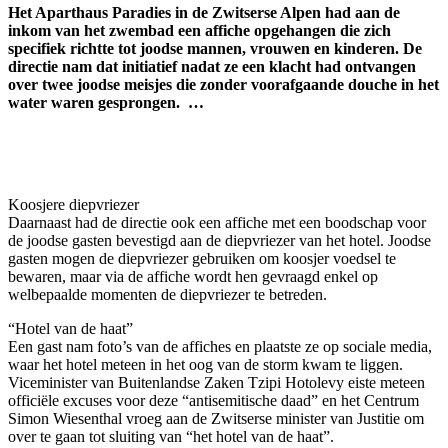
Het Aparthaus Paradies in de Zwitserse Alpen had aan de
inkom van het zwembad een affiche opgehangen die zich
specifiek richtte tot joodse mannen, vrouwen en kinderen. De
directie nam dat initiatief nadat ze een klacht had ontvangen
over twee joodse meisjes die zonder voorafgaande douche in het
water waren gesprongen. …
Koosjere diepvriezer
Daarnaast had de directie ook een affiche met een boodschap voor
de joodse gasten bevestigd aan de diepvriezer van het hotel. Joodse
gasten mogen de diepvriezer gebruiken om koosjer voedsel te
bewaren, maar via de affiche wordt hen gevraagd enkel op
welbepaalde momenten de diepvriezer te betreden.
“Hotel van de haat”
Een gast nam foto’s van de affiches en plaatste ze op sociale media,
waar het hotel meteen in het oog van de storm kwam te liggen.
Viceminister van Buitenlandse Zaken Tzipi Hotolevy eiste meteen
officiële excuses voor deze “antisemitische daad” en het Centrum
Simon Wiesenthal vroeg aan de Zwitserse minister van Justitie om
over te gaan tot sluiting van “het hotel van de haat”.