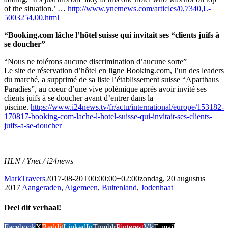
of the situation.’ …
http://www.ynetnews.com/articles/0,7340,L-
5003254,00.html
“Booking.com lâche l’hôtel suisse qui invitait ses “clients juifs à
se doucher”
“Nous ne tolérons aucune discrimination d’aucune sorte”
Le site de réservation d’hôtel en ligne Booking.com, l’un des leaders
du marché, a supprimé de sa liste l’établissement suisse “Aparthaus
Paradies”, au coeur d’une vive polémique après avoir invité ses
clients juifs à se doucher avant d’entrer dans la
piscine.
https://www.i24news.tv/fr/actu/international/europe/153182-
170817-booking-com-lache-l-hotel-suisse-qui-invitait-ses-clients-
juifs-a-se-doucher
HLN / Ynet / i24news
MarkTravers
2017-08-20T00:00:00+02:00
zondag, 20 augustus
2017
|
Aangeraden
,
Algemeen
,
Buitenland
,
Jodenhaat
|
Deel dit verhaal!
Facebook
X
Reddit
LinkedIn
Tumblr
Pinterest
Vk
E-mail