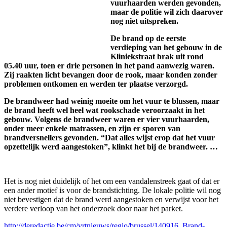
vuurhaarden werden gevonden,
maar de politie wil zich daarover
nog niet uitspreken.
De brand op de eerste
verdieping van het gebouw in de
Kliniekstraat brak uit rond
05.40 uur, toen er drie personen in het pand aanwezig waren.
Zij raakten licht bevangen door de rook, maar konden zonder
problemen ontkomen en werden ter plaatse verzorgd.
De brandweer had weinig moeite om het vuur te blussen, maar
de brand heeft wel heel wat rookschade veroorzaakt in het
gebouw. Volgens de brandweer waren er vier vuurhaarden,
onder meer enkele matrassen, en zijn er sporen van
brandversnellers gevonden. “Dat alles wijst erop dat het vuur
opzettelijk werd aangestoken”, klinkt het bij de brandweer. …
Het is nog niet duidelijk of het om een vandalenstreek gaat of dat er
een ander motief is voor de brandstichting. De lokale politie wil nog
niet bevestigen dat de brand werd aangestoken en verwijst voor het
verdere verloop van het onderzoek door naar het parket.
http://deredactie.be/cm/vrtnieuws/regio/brussel/140916_Brand-