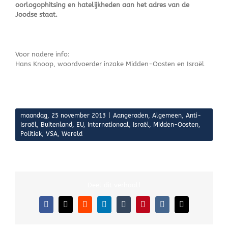
oorlogophitsing en hatelijkheden aan het adres van de
Joodse staat.
Voor nadere info:
Hans Knoop, woordvoerder inzake Midden-Oosten en Israël
maandag, 25 november 2013
|
Aangeraden
,
Algemeen
,
Anti-
Israël
,
Buitenland
,
EU
,
Internationaal
,
Israël
,
Midden-Oosten
,
Politiek
,
VSA
,
Wereld
Deel dit verhaal!
Facebook
X
Reddit
LinkedIn
Tumblr
Pinterest
Vk
E-
mail