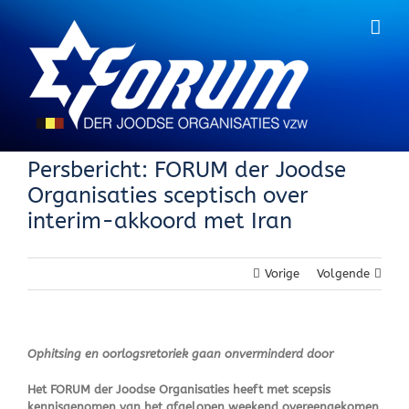
Skip
to
content
Persbericht: FORUM der Joodse
Organisaties sceptisch over
interim-akkoord met Iran
Vorige
Volgende
Ophitsing en oorlogsretoriek gaan onverminderd door
Het FORUM der Joodse Organisaties heeft met scepsis
kennisgenomen van het afgelopen weekend overeengekomen