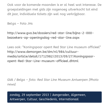
Ook voor de komende maanden is er al heel wat interesse. De
groepsleidingen met gids zijn nagenoeg uitverkocht tot eind
dit jaar, individuele tickets zijn wel nog verkrijgbaar.
Belga – Foto JHs
http://www.gva.be/dossiers/red-star-line/bijna-2-000-
bezoekers-op-openingsdag-red-star-line.aspx
Lees ook: “Koningspaar opent Red Star Line museum officieel”
http://www.demorgen.be/dm/nl/984/cultuur-
media/article/detail/1712982/2013/09/27/Koningspaar-
opent-Red-Star-Line-museum-officieel.dhtml
GVA / Belga – foto: Red Star Line Museum Antwerpen [Photo
news]
zondag, 29 september 2013
|
Aangeraden
,
Algemeen
,
Antwerpen
,
Cultuur
,
Geschiedenis
,
Internationaal