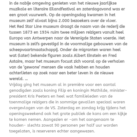
in de nabije omgeving genieten van het nieuwe jaarlijkse
muzikale en literaire Eilandfestival en zaterdagavond was er
een groot vuurwerk. Op de openingsdag kwamen in het
museum zelf alvast bijna 2.000 bezoekers over de vloer.
Het Red Star Line museum draagt de naam van de rederij die
tussen 1873 en 1934 ruim twee miljoen reizigers vanuit heel
Europa van Antwerpen naar de Verenigde Staten voerde. Het
museum is zelfs gevestigd in de voormalige gebouwen van de
scheepvaartmaatschappij. Onder de migranten waren heel
wat (later) bekende figuren zoals Albert Einstein en Fred
Astaire, maar het museum focust zich vooral op de verhalen
van de ‘gewone’ mensen die vaak hebben en houden
achterlieten op zoek naar een beter leven in de nieuwe
wereld. …
Vrijdag ging het museum al in première voor een aantal
genodigden zoals koning Filip en koningin Mathilde, minister-
president Kris Peeters en heel wat familieleden van de
toenmalige reizigers die in sommige gevallen speciaal waren
overgevlogen van de VS. Zaterdag en zondag krijg tijdens het
openingsweekend ook het grote publiek de kans om een kijkje
te komen nemen. Aangezien er -om het aangenaam te
houden- slechts zowat 90 personen per half uur worden
toegelaten, is reserveren echter aangewezen.