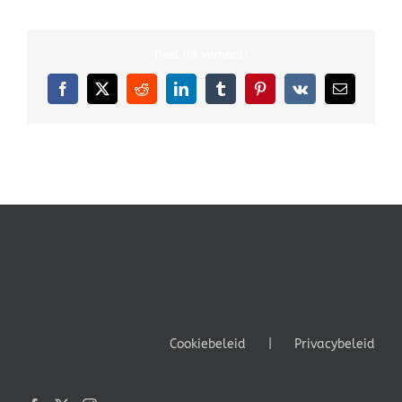
Deel dit verhaal!
Facebook
X
Reddit
LinkedIn
Tumblr
Pinterest
Vk
E-
mail
Cookiebeleid
Privacybeleid