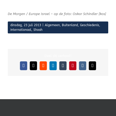
De Morgen / Europe Israel – op de foto: Oskar Schindler [kos]
dinsdag, 23 juli 2013
|
Algemeen
,
Buitenland
,
Geschiedenis
,
Internationaal
,
Shoah
Deel dit verhaal!
Facebook
X
Reddit
LinkedIn
Tumblr
Pinterest
Vk
E-
mail