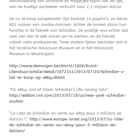
vertrouweling van Schindler en mogelijke typist van de lijst,
aan de huidige aanbieder verkocht voor 2,2 miljoen dollar.
De nu te koop aangeboden lijst beslaat 14 pagina’s, en bevat
801 namen van Joodse mannen. Achter de namen staan hun
functies in de fabriek van Schindler. De praktijk was echter dat
veel van hen te ziek waren om te werken, en de fabriek
vrijwel niets produceerde. Twee andere lijsten bevinden zich in
het Israëlische Holocaust Museum en in het Holocaust
Museum in Washington.
http://www.demorgen.be/dm/nl/1006/Kunst-
Literatuur/article/detail/1672141/2013/07/20/Schindler-s-
list-te-koop-op-eBay.dhtml
“On eBay, one of Oskar Schindler’s life-saving lists”:
http://edition.cnn.com/2013/07/19/us/new-york-schindler-
auction
“La Liste de Schindler en vente sur eBay pour 3 millions de
dollars !”:
http://www.europe-israel.org/2013/07/la-liste-
de-schindler-en-vente-sur-ebay-pour-3-millions-de-
dollars/