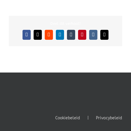
Deel dit verhaal!
Facebook
X
Reddit
LinkedIn
Tumblr
Pinterest
Vk
E-
mail
Cookiebeleid
Privacybeleid