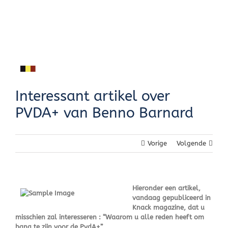
Skip
to
content
Interessant artikel over
PVDA+ van Benno Barnard
Vorige
Volgende
Hieronder een artikel,
vandaag gepubliceerd in
Knack magazine, dat u
misschien zal interesseren : “Waarom u alle reden heeft om
bang te zijn voor de PvdA+”