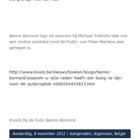
Benno Barnard legt uit waarom hij Michael Freilichs idee van
een cordon sanitaire rond de PvdA+ van Peter Mertens zeer
genegen is.
http://www.knack.be/nieuws/boeken/blogs/benno-
barnard/waarom-u-alle-reden-heeft-om-bang-te-zijn-
voor-de-pvda/opinie-4000204935813.htm
Knack Op de Foto: Benno Barnard
donderdag, 8 november 2012
|
Aangeraden
,
Algemeen
,
Belgie