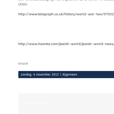
(ANA)
http://www.telegraph.co.uk/history/world-war-two/97032
http://www.haaretz.com/jewish-world/jewish-world-news
Knack
zondag, 4 november 2012
|
Algemeen
Deel dit verhaal!