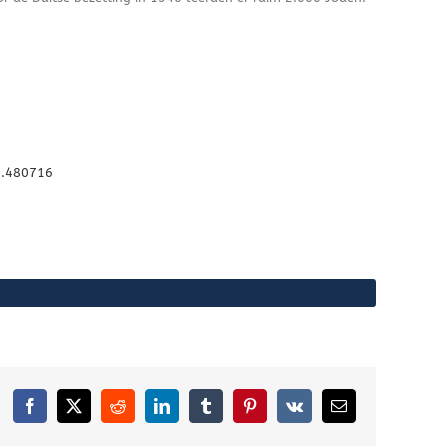
1.480716
Facebook
X
Reddit
LinkedIn
Tumblr
Pinterest
Vk
E-
mail