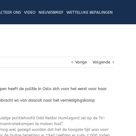
CTEER ONS
VIDEO
NIEUWSBRIEF
WETTELIJKE BEPALINGEN
Vorige
Volgende
en heeft de politie in Oslo zich voor het eerst voor haar
bracht en van daaruit naar het vernietigingskamp
huidige politiehoofd Odd Reidar Humlegard zei op de TV-
concentratiekampen te maken had”.
 mag wel gezegd worden dat het de hoogste tijd was voor
 de Duitse bezetting in 1940 leefden er ruim 2.000 Joden.