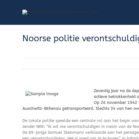
Skip
to
content
Noorse politie verontschuldi
Zeventig jaar na de dep
actieve betrokkenheid 
Op 26 november 1942 we
Auschwitz-Birkenau getransporteerd. Slechts 34 van hen ove
De lokale politie speelde een centrale rol aan het begin va
zender NRK: “Ik wil me verontschuldigen in naam van de Noo
De 89-jarige Samuel Steinmann verklaarde aan het persagen
een verontschuldiging. Het is goed om ze te horen”. In tot