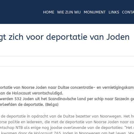
HOME
WIE ZIJN WIJ
MONUMENT
LINKS
CONTA
gt zich voor deportatie van Joden
ortatie van Noorse Joden naar Duitse concentratie- en vernietigingskamp
aan de Holocaust verontschuldigd.
rden 532 Joden uit het Scandinavische land per schip naar Szczecin ge
rleefden de deportatie. (Belga)
n de deportatie in opdracht van de Duitse bezetter van Noorwegen. Het 
rse politie en iedereen, die met de deportatie van Noorse Joden naar 
tschap NTB als enige nog joodse overlevende van de deportaties: “Het
aal kwamen door de Holocaust 765 Joden in Noorwegen om het leven. Voor