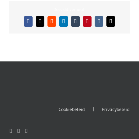
Deel dit verhaal!
Facebook
X
Reddit
LinkedIn
Tumblr
Pinterest
Vk
E-
mail
Cookiebeleid
Privacybeleid