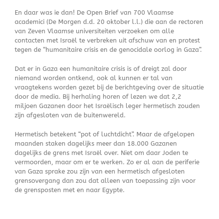
En daar was ie dan! De Open Brief van 700 Vlaamse
academici (De Morgen d.d. 20 oktober l.l.) die aan de rectoren
van Zeven Vlaamse universiteiten verzoeken om alle
contacten met Israël te verbreken uit afschuw van en protest
tegen de “humanitaire crisis en de genocidale oorlog in Gaza”.
Dat er in Gaza een humanitaire crisis is of dreigt zal door
niemand worden ontkend, ook al kunnen er tal van
vraagtekens worden gezet bij de berichtgeving over de situatie
door de media. Bij herhaling horen of lezen we dat 2,2
miljoen Gazanen door het Israëlisch leger hermetisch zouden
zijn afgesloten van de buitenwereld.
Hermetisch betekent “pot of luchtdicht”. Maar de afgelopen
maanden staken dagelijks meer dan 18.000 Gazanen
dagelijks de grens met Israël over. Niet om daar Joden te
vermoorden, maar om er te werken. Zo er al aan de periferie
van Gaza sprake zou zijn van een hermetisch afgesloten
grensovergang dan zou dat alleen van toepassing zijn voor
de grensposten met en naar Egypte.