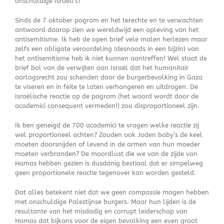
onschuldige Israëli’s?
Sinds de 7 oktober pogrom en het terechte en te verwachten
antwoord daarop zien we wereldwijd een opleving van het
antisemitisme. Ik heb de open brief vele malen herlezen maar
zelfs een obligate veroordeling (desnoods in een bijzin) van
het antisemitisme heb ik niet kunnen aantreffen! Wel staat de
brief bol van de verwijten aan Israël dat het humanitair
oorlogsrecht zou schenden door de burgerbevolking in Gaza
te viseren en in feite te laten verhongeren en uitdrogen. De
Israëlische reactie op de pogrom (het woord wordt door de
academici consequent vermeden!) zou disproportioneel zijn.
Ik ben geneigd de 700 academici te vragen welke reactie zij
wel proportioneel achten? Zouden ook Joden baby’s de keel
moeten doorsnijden of levend in de armen van hun moeder
moeten verbranden? De moordlust die we van de zijde van
Hamas hebben gezien is dusdanig bestiaal dat er simpelweg
geen proportionele reactie tegenover kan worden gesteld.
Dat alles betekent niet dat we geen compassie mogen hebben
met onschuldige Palestijnse burgers. Maar hun lijden is de
resultante van het misdadig en corrupt leiderschap van
Hamas dat bijkans voor de eigen bevolking een even groot