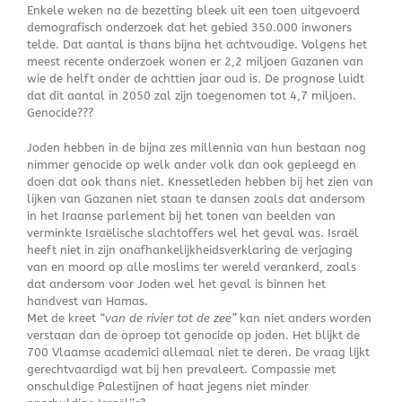
Enkele weken na de bezetting bleek uit een toen uitgevoerd
demografisch onderzoek dat het gebied 350.000 inwoners
telde. Dat aantal is thans bijna het achtvoudige. Volgens het
meest recente onderzoek wonen er 2,2 miljoen Gazanen van
wie de helft onder de achttien jaar oud is. De prognose luidt
dat dit aantal in 2050 zal zijn toegenomen tot 4,7 miljoen.
Genocide???
Joden hebben in de bijna zes millennia van hun bestaan nog
nimmer genocide op welk ander volk dan ook gepleegd en
doen dat ook thans niet. Knessetleden hebben bij het zien van
lijken van Gazanen niet staan te dansen zoals dat andersom
in het Iraanse parlement bij het tonen van beelden van
verminkte Israëlische slachtoffers wel het geval was. Israël
heeft niet in zijn onafhankelijkheidsverklaring de verjaging
van en moord op alle moslims ter wereld verankerd, zoals
dat andersom voor Joden wel het geval is binnen het
handvest van Hamas.
Met de kreet
“van de rivier tot de zee”
kan niet anders worden
verstaan dan de oproep tot genocide op joden. Het blijkt de
700 Vlaamse academici allemaal niet te deren. De vraag lijkt
gerechtvaardigd wat bij hen prevaleert. Compassie met
onschuldige Palestijnen of haat jegens niet minder