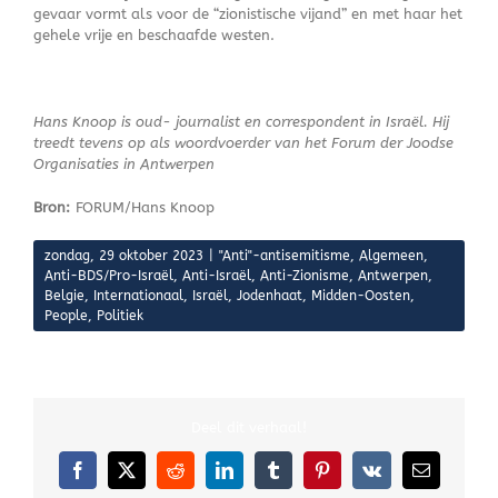
gevaar vormt als voor de “zionistische vijand” en met haar het
gehele vrije en beschaafde westen.
Hans Knoop is oud- journalist en correspondent in Israël. Hij
treedt tevens op als woordvoerder van het Forum der Joodse
Organisaties in Antwerpen
Bron:
FORUM/Hans Knoop
zondag, 29 oktober 2023
|
"Anti"-antisemitisme
,
Algemeen
,
Anti-BDS/Pro-Israël
,
Anti-Israël
,
Anti-Zionisme
,
Antwerpen
,
Belgie
,
Internationaal
,
Israël
,
Jodenhaat
,
Midden-Oosten
,
People
,
Politiek
Deel dit verhaal!
Facebook
X
Reddit
LinkedIn
Tumblr
Pinterest
Vk
E-
mail