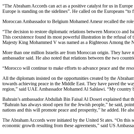
“The Abraham Accords can act as a positive catalyst for us in Europe 
Europe is standing on the sidelines”. He called on the Europeans “to 
Moroccan Ambassador to Belgium Mohamed Ameur recalled the role of t
“The decision to restore diplomatic relations between Morocco and Isra
This coexistence found its most powerful illustration in the refusal 
Majesty King Mohammed V was named as a Righteous Among the Na
More than one million Israelis are from Moroccan origin. They have 
ambassador said. He also noted that relations between the two countrie
“Morocco will continue to make efforts to advance peace and the resolu
All the diplomats insisted on the opportunities created by the Abra
towards achieving peace in the Middle East. They have paved the way fo
region,” said UAE Ambassador Mohamed Al Sahlawi. “My country believe
Bahrain’s ambassador Abdullah Bin Faisal Al Doseri explained that th
“Bahrain has always stood open for the Jewish people,” he said, poi
nations and this will promote peace and prosperity,’’ he added. He also
The Abraham Accords were initiated by the United St ates. “On this sec
economic growth resulting from these agreements,” said US Ambassa