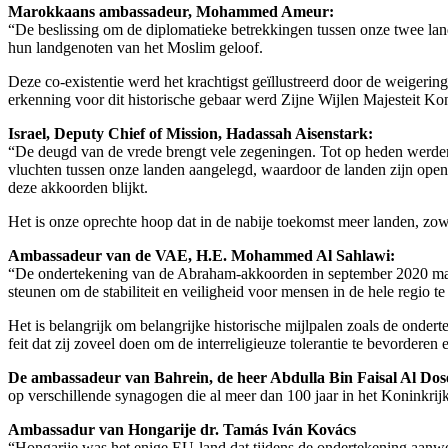
Marokkaans ambassadeur, Mohammed Ameur:
“De beslissing om de diplomatieke betrekkingen tussen onze twee lan
hun landgenoten van het Moslim geloof.
Deze co-existentie werd het krachtigst geïllustreerd door de weiger
erkenning voor dit historische gebaar werd Zijne Wijlen Majesteit
Israel, Deputy Chief of Mission, Hadassah Aisenstark:
“De deugd van de vrede brengt vele zegeningen. Tot op heden werden 
vluchten tussen onze landen aangelegd, waardoor de landen zijn ope
deze akkoorden blijkt.
Het is onze oprechte hoop dat in de nabije toekomst meer landen, zowe
Ambassadeur van de VAE, H.E. Mohammed Al Sahlawi:
“De ondertekening van de Abraham-akkoorden in september 2020 marke
steunen om de stabiliteit en veiligheid voor mensen in de hele regio te
Het is belangrijk om belangrijke historische mijlpalen zoals de onder
feit dat zij zoveel doen om de interreligieuze tolerantie te bevorderen
De ambassadeur van Bahrein, de heer Abdulla Bin Faisal Al Dos
op verschillende synagogen die al meer dan 100 jaar in het Koninkri
Ambassadur van Hongarije dr. Tamás Iván Kovács
“Hongarije was het enige EU-land dat tijdens de ondertekening aanwez