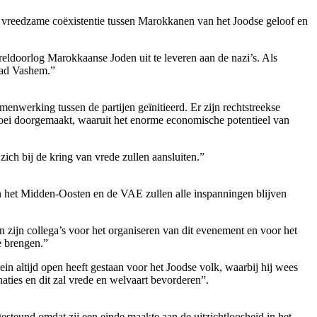
an vreedzame coëxistentie tussen Marokkanen van het Joodse geloof en
ldoorlog Marokkaanse Joden uit te leveren aan de nazi’s. Als
Yad Vashem.”
werking tussen de partijen geïnitieerd. Er zijn rechtstreekse
roei doorgemaakt, waaruit het enorme economische potentieel van
ich bij de kring van vrede zullen aansluiten.”
 het Midden-Oosten en de VAE zullen alle inspanningen blijven
n zijn collega’s voor het organiseren van dit evenement en voor het
te brengen.”
rein altijd open heeft gestaan voor het Joodse volk, waarbij hij wees
ties en dit zal vrede en welvaart bevorderen”.
steund omdat zij een einde maakte aan de uitzichtloosheid in het