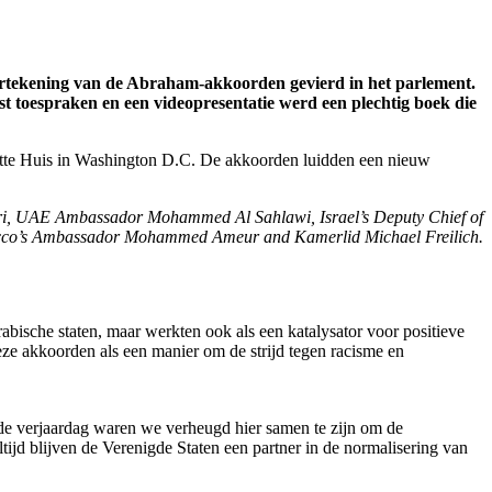
rtekening van de Abraham-akkoorden gevierd in het parlement.
 toespraken en een videopresentatie werd een plechtig boek die
itte Huis in Washington D.C. De akkoorden luidden een nieuw
ri, UAE Ambassador Mohammed Al Sahlawi, Israel’s Deputy Chief of
occo’s Ambassador Mohammed Ameur and Kamerlid Michael Freilich.
bische staten, maar werkten ook als een katalysator voor positieve
eze akkoorden als een manier om de strijd tegen racisme en
ede verjaardag waren we verheugd hier samen te zijn om de
ijd blijven de Verenigde Staten een partner in de normalisering van