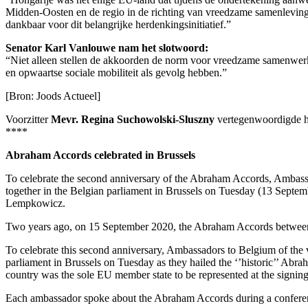
Midden-Oosten en de regio in de richting van vreedzame samenleving e
dankbaar voor dit belangrijke herdenkingsinitiatief.”
Senator Karl Vanlouwe nam het slotwoord:
“Niet alleen stellen de akkoorden de norm voor vreedzame samenwer
en opwaartse sociale mobiliteit als gevolg hebben.”
[Bron: Joods Actueel]
Voorzitter
Mevr. Regina Suchowolski-Sluszny
vertegenwoordigde he
****
Abraham Accords celebrated in Brussels
To celebrate the second anniversary of the Abraham Accords, Ambassad
together in the Belgian parliament in Brussels on Tuesday (13 Septemb
Lempkowicz.
Two years ago, on 15 September 2020, the Abraham Accords between I
To celebrate this second anniversary, Ambassadors to Belgium of the v
parliament in Brussels on Tuesday as they hailed the ‘’historic’’ Ab
country was the sole EU member state to be represented at the signi
Each ambassador spoke about the Abraham Accords during a conferen