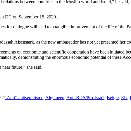
f relations between countries in the Muslim world and Israel,” he said,
ton DC on September 15, 2020.
 for dialogue will lead to a tangible improvement of the life of the Pa
dassah Aisenstark. as the new ambassador has not yet presented her cre
eements on economic and scientific cooperation have been initiated bet
matically, demonstrating the enormous economic potential of these Acc
e near future,” she said.
22
|
"Anti"-antisemitisme
,
Algemeen
,
Anti-BDS/Pro-Israël
,
Belgie
,
EU
,