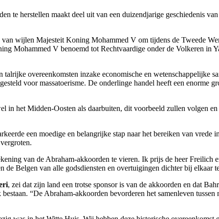
den te herstellen maakt deel uit van een duizendjarige geschiedenis v
ing van wijlen Majesteit Koning Mohammed V om tijdens de Tweede Were
 Koning Mohammed V benoemd tot Rechtvaardige onder de Volkeren in 
talrijke overeenkomsten inzake economische en wetenschappelijke samen
ngesteld voor massatoerisme. De onderlinge handel heeft een enorme g
l in het Midden-Oosten als daarbuiten, dit voorbeeld zullen volgen en z
erde een moedige en belangrijke stap naar het bereiken van vrede in
 vergroten.
tekening van de Abraham-akkoorden te vieren. Ik prijs de heer Freilich e
 en de Belgen van alle godsdiensten en overtuigingen dichter bij elkaar 
eri
, zei dat zijn land een trotse sponsor is van de akkoorden en dat Bah
jk bestaan. “De Abraham-akkoorden bevorderen het samenleven tussen na
ig was in het Witte Huis. Wij hebben deze historische overeenkomst ge