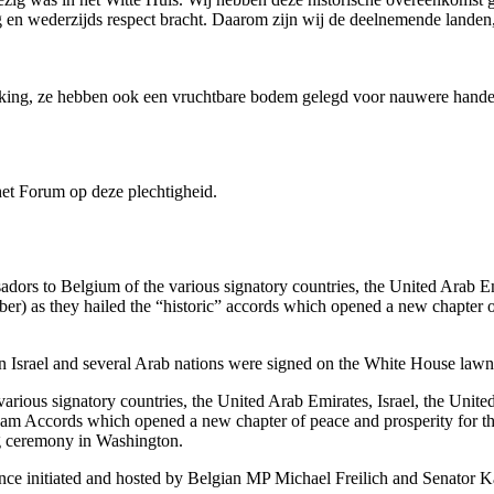
n wederzijds respect bracht. Daarom zijn wij de deelnemende landen, e
king, ze hebben ook een vruchtbare bodem gelegd voor nauwere hande
t Forum op deze plechtigheid.
ors to Belgium of the various signatory countries, the United Arab Emi
er) as they hailed the “historic” accords which opened a new chapter o
srael and several Arab nations were signed on the White House lawn i
arious signatory countries, the United Arab Emirates, Israel, the Unite
raham Accords which opened a new chapter of peace and prosperity for 
ng ceremony in Washington.
ce initiated and hosted by Belgian MP Michael Freilich and Senator 