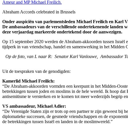
Abraham Accords celebrated in Brussels
Onder auspiciën van parlementsleden Michael Freilich en Karl
De ambassadeurs van de verschillende ondertekenende landen wa
deze verjaardag markeerde ondertekend door de aanwezigen.
Op 15 september 2020 werden de Abraham-akkoorden tussen Israël en
tijdperk in van vriendschap, handel en samenwerking in het Midden 
Op de foto, van L naar R: Senator Karl Vanlouwe, Ambassador T
Uit de toespraken van de genodigden:
Kamerlid Michael Freilich:
“De Abraham-akkoorden vormden een keerpunt in het Midden-Oosten. Ze 
betrekkingen tussen joden en moslims in de hele wereld. Ik hoop dat E
antisemitisme te versterken en te komen tot meer wederzijds begrip en 
VS ambassadeur, Michael Adler:
“De Verenigde Staten zijn er trots op een partner te zijn geweest bi
diplomatieke successen, de gesmede vriendschappen en de exponentiële
de betrekkingen tussen Israël en landen in de moslimwereld.”