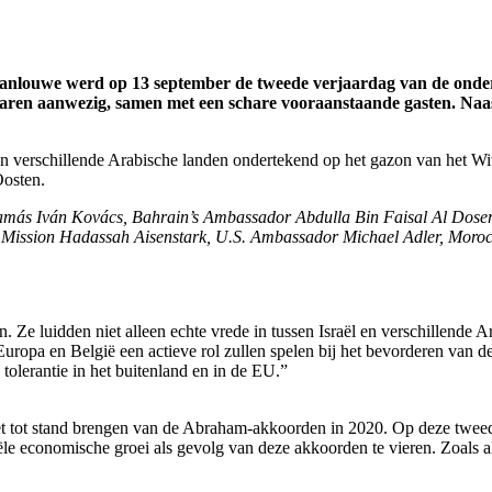
 Vanlouwe werd op 13 september de tweede verjaardag van de onde
ren aanwezig, samen met een schare vooraanstaande gasten. Naast
 verschillende Arabische landen ondertekend op het gazon van het W
Oosten.
amás Iván Kovács, Bahrain’s Ambassador Abdulla Bin Faisal Al Dose
Mission Hadassah Aisenstark, U.S. Ambassador Michael Adler, Mor
luidden niet alleen echte vrede in tussen Israël en verschillende Ara
uropa en België een actieve rol zullen spelen bij het bevorderen van d
tolerantie in het buitenland en in de EU.”
j het tot stand brengen van de Abraham-akkoorden in 2020. Op deze twe
 economische groei als gevolg van deze akkoorden te vieren. Zoals alt