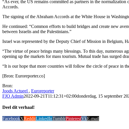
“As ever, the US remains committed as partners in the normalization o
Accords.
The signing of the Abraham Accords at the White House in Washing
He continued: “Common efforts to build bridges and create new avenues
between Israelis and the Palestinians.”
Israel was represented by the Deputy Chief of Mission in Belgium, Ha
“The virtue of peace brings many blessings. To this day, numerous agr
opening up the markets for mass tourism. Mutual trade has surged dra
“It is our hope that more countries will follow the circle of peace in th
[Bron: Euroreporter.co]
Bron:
Joods Actueel
,
Euroreporter
FJO Admin
2022-09-21T11:12:31+02:00
donderdag, 15 september 20
Deel dit verhaal!
Facebook
X
Reddit
LinkedIn
Tumblr
Pinterest
Vk
E-mail