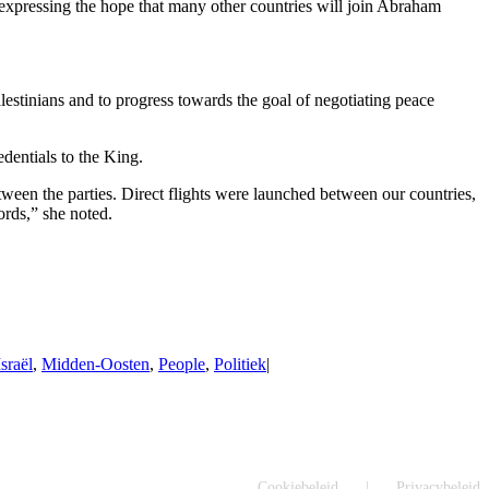
 expressing the hope that many other countries will join Abraham
lestinians and to progress towards the goal of negotiating peace
dentials to the King.
ween the parties. Direct flights were launched between our countries,
ords,” she noted.
Israël
,
Midden-Oosten
,
People
,
Politiek
|
Cookiebeleid
Privacybeleid