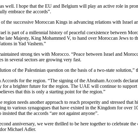
as well. I hope that the EU and Belgium will play an active role in prom
fully embrace the accords”.
he successive Moroccan Kings in advancing relations with Israel and 
el is part of a millennial history of peaceful coexistence between Moro
of the late Majesty, King Mohammed V, to hand over Moroccan Jews to the
tions in Yad Vashem.”
maintained strong ties with Morocco. “Peace between Israel and Morocco
s in several sectors are growing very fast.
tion of the Palestinian question on the basis of a two-state solution,” 
ham Accords for the region. “The signing of the Abraham Accords declar
r a brighter future for the region. The UAE will continue to support all
s that this is only a starting point for the region.”
e region needs another approach to reach prosperity and stressed that h
nting to various synagogues that have existed in the Kingdom for ove
 insisted that the accords “are not against anyone”.
ond anniversary, we were thrilled to be here together to celebrate the 
dor Michael Adler.