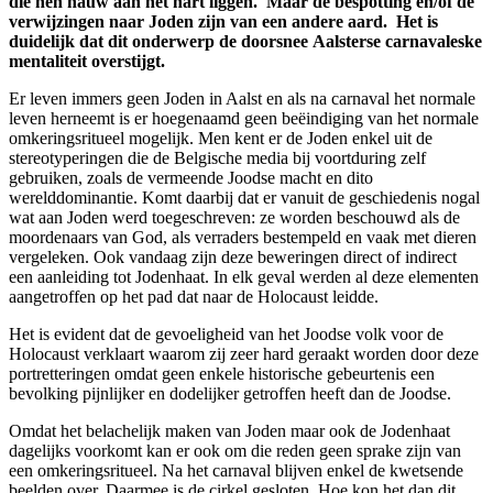
die hen nauw aan het hart liggen.
Maar de bespotting en/of de
verwijzingen naar Joden zijn van een andere aard. Het is
duidelijk dat dit onderwerp de doorsnee
Aalsterse
carnavaleske
mentaliteit overstijgt.
Er leven immers geen Joden in Aalst en als na carnaval het normale
leven herneemt is er hoegenaamd geen beëindiging van het normale
omkeringsritueel mogelijk. Men kent er de Joden enkel uit de
stereotyperingen die de Belgische media bij voortduring zelf
gebruiken, zoals de vermeende Joodse macht en dito
werelddominantie. Komt daarbij dat er vanuit de geschiedenis nogal
wat aan Joden werd toegeschreven: ze worden beschouwd als de
moordenaars van God, als verraders bestempeld en vaak met dieren
vergeleken. Ook vandaag zijn deze beweringen direct of indirect
een aanleiding tot Jodenhaat. In elk geval werden al deze elementen
aangetroffen op het pad dat naar de Holocaust leidde.
Het is evident dat de gevoeligheid van het Joodse volk voor de
Holocaust verklaart waarom zij zeer hard geraakt worden door deze
portretteringen omdat geen enkele historische gebeurtenis een
bevolking pijnlijker en dodelijker getroffen heeft dan de Joodse.
Omdat het belachelijk maken van Joden maar ook de Jodenhaat
dagelijks voorkomt kan er ook om die reden geen sprake zijn van
een omkeringsritueel. Na het carnaval blijven enkel de kwetsende
beelden over. Daarmee is de cirkel gesloten. Hoe kon het dan dit