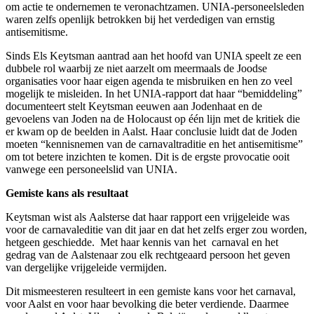
om actie te ondernemen te veronachtzamen. UNIA-personeelsleden
waren zelfs openlijk betrokken bij het verdedigen van ernstig
antisemitisme.
Sinds Els Keytsman aantrad aan het hoofd van UNIA speelt ze een
dubbele rol waarbij ze niet aarzelt om meermaals de Joodse
organisaties voor haar eigen agenda te misbruiken en hen zo veel
mogelijk te misleiden. In het UNIA-rapport dat haar “bemiddeling”
documenteert stelt Keytsman eeuwen aan Jodenhaat en de
gevoelens van Joden na de Holocaust op één lijn met de kritiek die
er kwam op de beelden in Aalst. Haar conclusie luidt dat de Joden
moeten “kennisnemen van de carnavaltraditie en het antisemitisme”
om tot betere inzichten te komen. Dit is de ergste provocatie ooit
vanwege een personeelslid van UNIA.
Gemiste kans als resultaat
Keytsman wist als Aalsterse dat haar rapport een vrijgeleide was
voor de carnavaleditie van dit jaar en dat het zelfs erger zou worden,
hetgeen geschiedde. Met haar kennis van het carnaval en het
gedrag van de Aalstenaar zou elk rechtgeaard persoon het geven
van dergelijke vrijgeleide vermijden.
Dit mismeesteren resulteert in een gemiste kans voor het carnaval,
voor Aalst en voor haar bevolking die beter verdiende. Daarmee