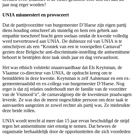
jaar nog erger worden?
UNIA mismeestert en provoceert
Dat de partijvoorzitter van burgemeester D’Haese zijn eigen partij
diens houding omschreef als stuntelig en hem een gebrek aan
empathie toeschreef bracht geen soelaas omdat de kwestie volledig
werd toevertrouwd aan UNIA. De dubieuze rol van UNIA is te
omschrijven als een “Kroniek van een te voorspellen Carnaval”
gezien deze Belgische anti-discriminatie-instelling die antisemitisme
behoort te bestrijden deze taak sinds jaar en dag verwaarloost.
Het was ethisch volstrekt onaanvaardbaar dat Els Keytsman, de
Vlaamse co-directeur van UNIA, de opdracht kreeg om te
bemiddelen in deze kwestie. Keytsman is zelf Aalstenaar en een ex-
gemeenteraadslid en ex-collega van burgemeester D’Haese. Nog
erger is dat zij relaties onderhoudt met de familie van de voorzitter
van de Vismooil’n”, de carnavalgroep die de kwestieuze praalwagen
leverde. Ze was dus de meest ongeschikte persoon om deze taak te
aanvaarden aangezien ze zowel rechter als partij was. Ze misbruikte
deze beide rollen.
UNIA wordt terecht al meer dan 15 jaar ervan beschuldigd de strijd
tegen het antisemitisme niet ernstig te nemen. Dat bewees de
organisatie herhaaldelijk door de opportuniteiten die zich voordeden