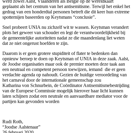
werd zowel Aalst, Vlaanderen als België op de wereldkaart
geplaatst als het centrum van het antisemitisme. Terwijl het enkel het
gedrag van een honderdtal personen betreft die dit keer hun extreme
spotternijen baseerden op Keytsmans “conclusie”.
Snel probeert UNIA nu zichzelf wit te wassen. Keytsman verandert
plots het geweer van schouder en legt de verantwoordelijkheid bij
de gemeentelijke autoriteiten nadat ze die maandenlang liet weten
dat ze niet ongerust hoefden te zijn.
Daarom is er geen grotere stupiditeit of flater te bedenken dan
opnieuw beroep te doen op Keytsman of UNIA in deze zaak. Aalst,
de Joodse organisaties maar ook de premier moeten deze taak aan
een neutraal en competent persoon toewijzen, iemand die er geen
verdachte agenda op nahoudt. Gezien de huidige veroordeling van
het carnaval door de internationale gemeenschap zou
Katharina von Schnurbein, de Coördinator Antisemitismebestrijding
van de Europese Commissie mogelijk hierover haar licht kunnen
laten schijnen zodat een neutrale en aanvaardbare mediator voor de
partijen kan gevonden worden
Rudi Roth,
“Joodse Aalstenaar”
26 februari 2020