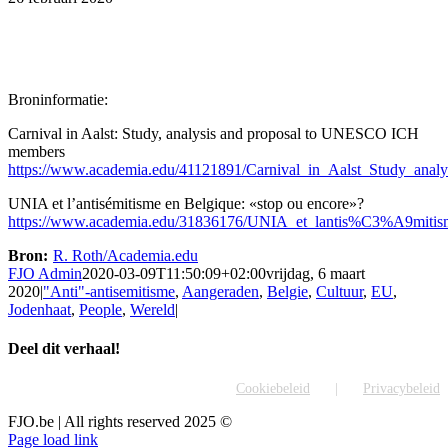
Broninformatie:
Carnival in Aalst: Study, analysis and proposal to UNESCO ICH
members
https://www.academia.edu/41121891/Carnival_in_Aalst_Study_a
UNIA et l’antisémitisme en Belgique: «stop ou encore»?
https://www.academia.edu/31836176/UNIA_et_lantis%C3%A9mitis
Bron:
R. Roth/Academia.edu
FJO Admin
2020-03-09T11:50:09+02:00
vrijdag, 6 maart
2020
|
"Anti"-antisemitisme
,
Aangeraden
,
Belgie
,
Cultuur
,
EU
,
Jodenhaat
,
People
,
Wereld
|
Deel dit verhaal!
Facebook
X
Reddit
LinkedIn
Tumblr
Pinterest
Vk
E-
Cookiebeleid
Privacybeleid
mail
FJO.be | All rights reserved 2025 ©
Page load link