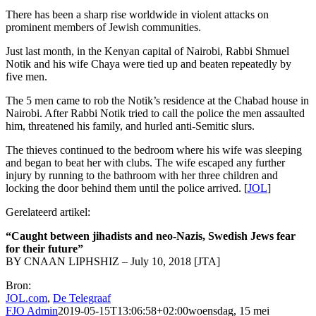
There has been a sharp rise worldwide in violent attacks on
prominent members of Jewish communities.
Just last month, in the Kenyan capital of Nairobi, Rabbi Shmuel
Notik and his wife Chaya were tied up and beaten repeatedly by
five men.
The 5 men came to rob the Notik’s residence at the Chabad house in
Nairobi. After Rabbi Notik tried to call the police the men assaulted
him, threatened his family, and hurled anti-Semitic slurs.
The thieves continued to the bedroom where his wife was sleeping
and began to beat her with clubs. The wife escaped any further
injury by running to the bathroom with her three children and
locking the door behind them until the police arrived. [
JOL
]
Gerelateerd artikel:
“Caught between jihadists and neo-Nazis, Swedish Jews fear
for their future”
BY CNAAN LIPHSHIZ – July 10, 2018 [JTA]
Bron:
JOL.com
,
De Telegraaf
FJO Admin
2019-05-15T13:06:58+02:00
woensdag, 15 mei