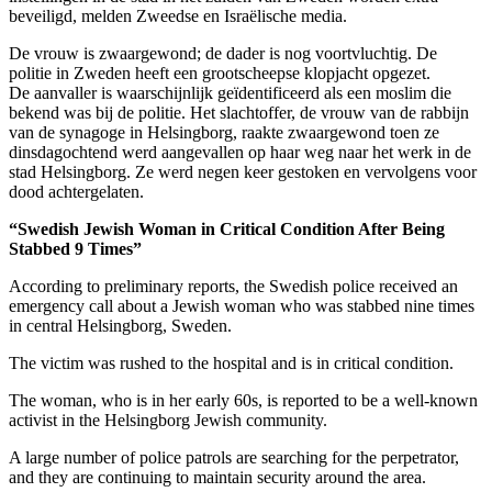
beveiligd, melden Zweedse en Israëlische media.
De vrouw is zwaargewond; de dader is nog voortvluchtig. De
politie in Zweden heeft een grootscheepse klopjacht opgezet.
De aanvaller is waarschijnlijk geïdentificeerd als een moslim die
bekend was bij de politie. Het slachtoffer, de vrouw van de rabbijn
van de synagoge in Helsingborg, raakte zwaargewond toen ze
dinsdagochtend werd aangevallen op haar weg naar het werk in de
stad Helsingborg. Ze werd negen keer gestoken en vervolgens voor
dood achtergelaten.
“Swedish Jewish Woman in Critical Condition After Being
Stabbed 9 Times”
According to preliminary reports, the Swedish police received an
emergency call about a Jewish woman who was stabbed nine times
in central Helsingborg, Sweden.
The victim was rushed to the hospital and is in critical condition.
The woman, who is in her early 60s, is reported to be a well-known
activist in the Helsingborg Jewish community.
A large number of police patrols are searching for the perpetrator,
and they are continuing to maintain security around the area.