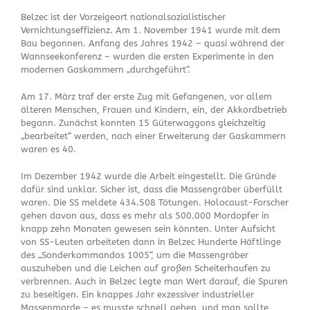
Belzec ist der Vorzeigeort nationalsozialistischer
Vernichtungseffizienz. Am 1. November 1941 wurde mit dem
Bau begonnen. Anfang des Jahres 1942 – quasi während der
Wannseekonferenz – wurden die ersten Experimente in den
modernen Gaskammern „durchgeführt“.
Am 17. März traf der erste Zug mit Gefangenen, vor allem
älteren Menschen, Frauen und Kindern, ein, der Akkordbetrieb
begann. Zunächst konnten 15 Güterwaggons gleichzeitig
„bearbeitet“ werden, nach einer Erweiterung der Gaskammern
waren es 40.
Im Dezember 1942 wurde die Arbeit eingestellt. Die Gründe
dafür sind unklar. Sicher ist, dass die Massengräber überfüllt
waren. Die SS meldete 434.508 Tötungen. Holocaust-Forscher
gehen davon aus, dass es mehr als 500.000 Mordopfer in
knapp zehn Monaten gewesen sein könnten. Unter Aufsicht
von SS-Leuten arbeiteten dann in Belzec Hunderte Häftlinge
des „Sonderkommandos 1005“, um die Massengräber
auszuheben und die Leichen auf großen Scheiterhaufen zu
verbrennen. Auch in Belzec legte man Wert darauf, die Spuren
zu beseitigen. Ein knappes Jahr exzessiver industrieller
Massenmorde – es musste schnell gehen, und man sollte