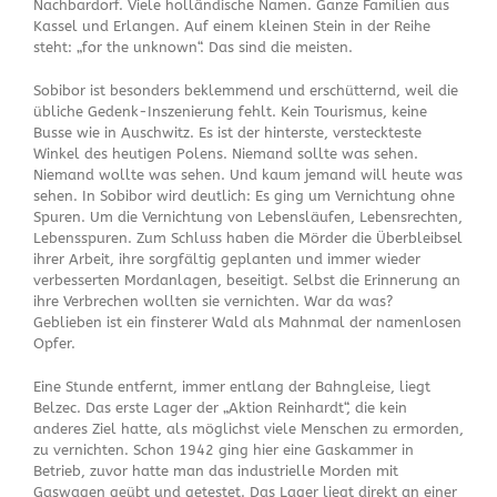
Nachbardorf. Viele holländische Namen. Ganze Familien aus
Kassel und Erlangen. Auf einem kleinen Stein in der Reihe
steht: „for the unknown“. Das sind die meisten.
Sobibor ist besonders beklemmend und erschütternd, weil die
übliche Gedenk-Inszenierung fehlt. Kein Tourismus, keine
Busse wie in Auschwitz. Es ist der hinterste, versteckteste
Winkel des heutigen Polens. Niemand sollte was sehen.
Niemand wollte was sehen. Und kaum jemand will heute was
sehen. In Sobibor wird deutlich: Es ging um Vernichtung ohne
Spuren. Um die Vernichtung von Lebensläufen, Lebensrechten,
Lebensspuren. Zum Schluss haben die Mörder die Überbleibsel
ihrer Arbeit, ihre sorgfältig geplanten und immer wieder
verbesserten Mordanlagen, beseitigt. Selbst die Erinnerung an
ihre Verbrechen wollten sie vernichten. War da was?
Geblieben ist ein finsterer Wald als Mahnmal der namenlosen
Opfer.
Eine Stunde entfernt, immer entlang der Bahngleise, liegt
Belzec. Das erste Lager der „Aktion Reinhardt“, die kein
anderes Ziel hatte, als möglichst viele Menschen zu ermorden,
zu vernichten. Schon 1942 ging hier eine Gaskammer in
Betrieb, zuvor hatte man das industrielle Morden mit
Gaswagen geübt und getestet. Das Lager liegt direkt an einer