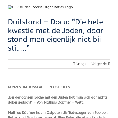
Skip
to
content
Duitsland – Docu: “Die hele
kwestie met de Joden, daar
stond men eigenlijk niet bij
stil …”
Vorige
Volgende
KONZENTRATIONSLAGER IN OSTPOLEN
„Bei der ganzen Sache mit den Juden hat man sich gar nichts
dabei gedacht” – Von Mathias Döpfner – Welt.
Mathias Döpfner hat in Ostpolen die Todeslager von Sobibor,
Belzec und Majdanek besucht. Eine Reise, die eigentlich jeder