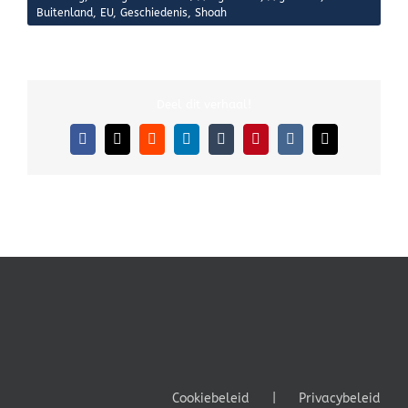
Buitenland
,
EU
,
Geschiedenis
,
Shoah
Deel dit verhaal!
Facebook
X
Reddit
LinkedIn
Tumblr
Pinterest
Vk
E-
mail
Cookiebeleid
Privacybeleid