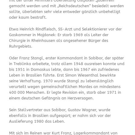
mit der unter Himmlers Oberleitung Ostpolen „judenrein“
gemacht werden und mit „Reichsdeutschen“ besiedelt werden
sollte, überlebten sehr viele entweder gänzlich unbehelligt
oder kaum bestraft.
Etwa Heinrich Rindfleisch, SS-Arzt und Selektionierer vor der
Gaskammer in Majdanek: Er starb 1969 als Leiter der
Chirurgie in Rheinhausen als angesehener Bürger des
Ruhrgebiets.
Oder Franz Stangl, erster Kommandant in Sobibor, der später
in Treblinka arbeitete, trotz allem 1948 ausreisen konnte und
bis 1951 in Damaskus lebte, dann bis 1967 ein zufriedenes
Leben in Brasilien führte. Erst Simon Wiesenthal bewirkte
seine Verhaftung. 1970 wurde Stangl zu lebenslänglich
verurteilt wegen gemeinschaftlichen Mordes an mindestens
400 000 Menschen. Er legte Revision ein, starb aber 1971 in
einem deutschen Gefängnis an Herzversagen.
Sein Stellvertreter aus Sobibor, Gustav Wagner, wurde
ebenfalls in Brasilien aufgespürt; er nahm sich vor der
Auslieferung 1980 das Leben.
Mit sich im Reinen war Kurt Franz, Lagerkommandant von