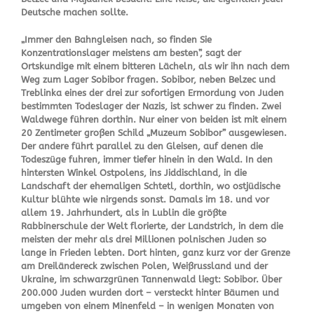
Deutsche machen sollte.
„Immer den Bahngleisen nach, so finden Sie
Konzentrationslager meistens am besten”, sagt der
Ortskundige mit einem bitteren Lächeln, als wir ihn nach dem
Weg zum Lager Sobibor fragen. Sobibor, neben Belzec und
Treblinka eines der drei zur sofortigen Ermordung von Juden
bestimmten Todeslager der Nazis, ist schwer zu finden. Zwei
Waldwege führen dorthin. Nur einer von beiden ist mit einem
20 Zentimeter großen Schild „Muzeum Sobibor” ausgewiesen.
Der andere führt parallel zu den Gleisen, auf denen die
Todeszüge fuhren, immer tiefer hinein in den Wald. In den
hintersten Winkel Ostpolens, ins Jiddischland, in die
Landschaft der ehemaligen Schtetl, dorthin, wo ostjüdische
Kultur blühte wie nirgends sonst. Damals im 18. und vor
allem 19. Jahrhundert, als in Lublin die größte
Rabbinerschule der Welt florierte, der Landstrich, in dem die
meisten der mehr als drei Millionen polnischen Juden so
lange in Frieden lebten. Dort hinten, ganz kurz vor der Grenze
am Dreiländereck zwischen Polen, Weißrussland und der
Ukraine, im schwarzgrünen Tannenwald liegt: Sobibor. Über
200.000 Juden wurden dort – versteckt hinter Bäumen und
umgeben von einem Minenfeld – in wenigen Monaten von