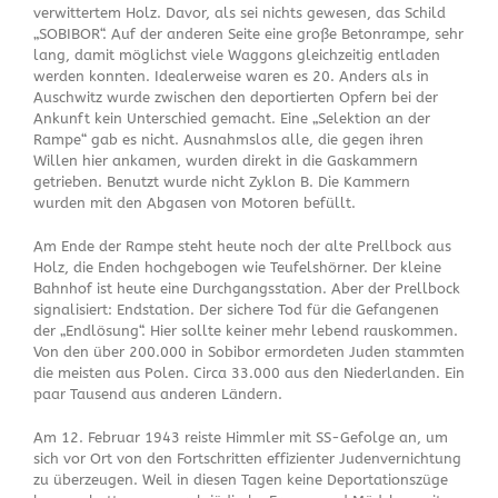
verwittertem Holz. Davor, als sei nichts gewesen, das Schild
„SOBIBOR“. Auf der anderen Seite eine große Betonrampe, sehr
lang, damit möglichst viele Waggons gleichzeitig entladen
werden konnten. Idealerweise waren es 20. Anders als in
Auschwitz wurde zwischen den deportierten Opfern bei der
Ankunft kein Unterschied gemacht. Eine „Selektion an der
Rampe“ gab es nicht. Ausnahmslos alle, die gegen ihren
Willen hier ankamen, wurden direkt in die Gaskammern
getrieben. Benutzt wurde nicht Zyklon B. Die Kammern
wurden mit den Abgasen von Motoren befüllt.
Am Ende der Rampe steht heute noch der alte Prellbock aus
Holz, die Enden hochgebogen wie Teufelshörner. Der kleine
Bahnhof ist heute eine Durchgangsstation. Aber der Prellbock
signalisiert: Endstation. Der sichere Tod für die Gefangenen
der „Endlösung“. Hier sollte keiner mehr lebend rauskommen.
Von den über 200.000 in Sobibor ermordeten Juden stammten
die meisten aus Polen. Circa 33.000 aus den Niederlanden. Ein
paar Tausend aus anderen Ländern.
Am 12. Februar 1943 reiste Himmler mit SS-Gefolge an, um
sich vor Ort von den Fortschritten effizienter Judenvernichtung
zu überzeugen. Weil in diesen Tagen keine Deportationszüge