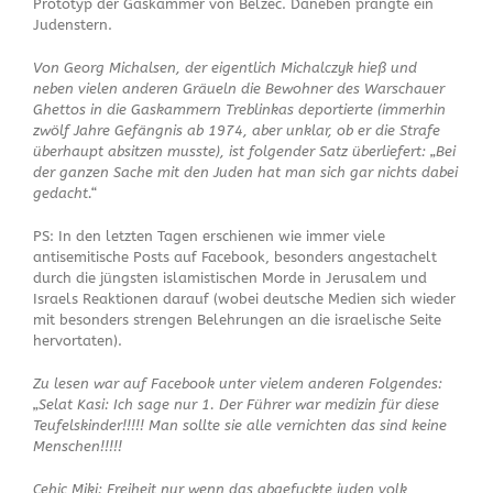
Prototyp der Gaskammer von Belzec. Daneben prangte ein
Judenstern.
Von Georg Michalsen, der eigentlich Michalczyk hieß und
neben vielen anderen Gräueln die Bewohner des Warschauer
Ghettos in die Gaskammern Treblinkas deportierte (immerhin
zwölf Jahre Gefängnis ab 1974, aber unklar, ob er die Strafe
überhaupt absitzen musste), ist folgender Satz überliefert: „Bei
der ganzen Sache mit den Juden hat man sich gar nichts dabei
gedacht.“
PS: In den letzten Tagen erschienen wie immer viele
antisemitische Posts auf Facebook, besonders angestachelt
durch die jüngsten islamistischen Morde in Jerusalem und
Israels Reaktionen darauf (wobei deutsche Medien sich wieder
mit besonders strengen Belehrungen an die israelische Seite
hervortaten).
Zu lesen war auf Facebook unter vielem anderen Folgendes:
„Selat Kasi: Ich sage nur 1. Der Führer war medizin für diese
Teufelskinder!!!!! Man sollte sie alle vernichten das sind keine
Menschen!!!!!
Cehic Miki: Freiheit nur wenn das abgefuckte juden volk