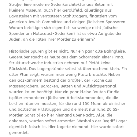
Straße. Eine moderne Gedenkarchitektur aus Beton mit
kleinem Museum, auch hier Geröllfeld, allerdings aus
Lavasteinen mit verrosteten Stahlträgern, finanziert vom
American Jewish Committee und einigen jüdischen Sponsoren.
Warum beteiligen sich eigentlich so wenige nicht jüdische
Spender am Holocaust-Gedenken? Ist es etwa Aufgabe der
Juden, an die Taten ihrer Mörder zu erinnern?
Historische Spuren gibt es nicht. Nur ein paar alte Bahngleise.
Gegenüber raucht es heute aus dem Schornstein einer Firma.
Strukturschwache Industrien nehmen auf Pietät keine
Rücksicht. Das Lagergelände selbst ist überraschend klein. Ein
alter Plan zeigt, warum man wenig Platz brauchte. Neben
den Gaskammern bestand der Großteil der Fläche aus
Massengräbern. Baracken, Betten und Aufsichtspersonal
wurden kaum benötigt. Nur ein paar kleine Bauten für die
(später ermordeten) jüdischen Arbeitskommandos, die die
Leichen räumen mussten, für die rund 150 Mann ukrainischer
und baltischer Hilfstruppen und die meist nur rund 20 SS-
Mörder. Sonst blieb hier niemand über Nacht. Alle, die
ankamen, wurden sofort ermordet. Weshalb der Begriff Lager
eigentlich falsch ist. Hier lagerte niemand. Hier wurde sofort
gemordet.