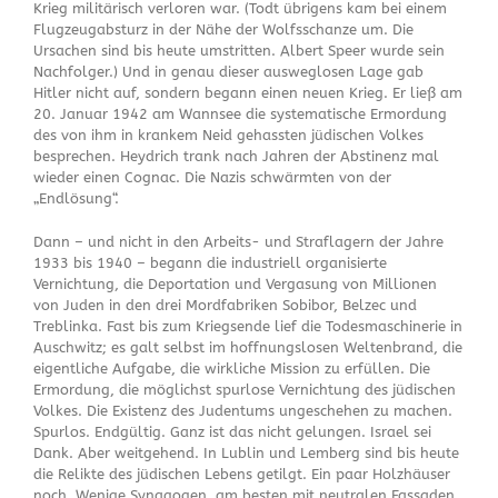
Krieg militärisch verloren war. (Todt übrigens kam bei einem
Flugzeugabsturz in der Nähe der Wolfsschanze um. Die
Ursachen sind bis heute umstritten. Albert Speer wurde sein
Nachfolger.) Und in genau dieser ausweglosen Lage gab
Hitler nicht auf, sondern begann einen neuen Krieg. Er ließ am
20. Januar 1942 am Wannsee die systematische Ermordung
des von ihm in krankem Neid gehassten jüdischen Volkes
besprechen. Heydrich trank nach Jahren der Abstinenz mal
wieder einen Cognac. Die Nazis schwärmten von der
„Endlösung“.
Dann – und nicht in den Arbeits- und Straflagern der Jahre
1933 bis 1940 – begann die industriell organisierte
Vernichtung, die Deportation und Vergasung von Millionen
von Juden in den drei Mordfabriken Sobibor, Belzec und
Treblinka. Fast bis zum Kriegsende lief die Todesmaschinerie in
Auschwitz; es galt selbst im hoffnungslosen Weltenbrand, die
eigentliche Aufgabe, die wirkliche Mission zu erfüllen. Die
Ermordung, die möglichst spurlose Vernichtung des jüdischen
Volkes. Die Existenz des Judentums ungeschehen zu machen.
Spurlos. Endgültig. Ganz ist das nicht gelungen. Israel sei
Dank. Aber weitgehend. In Lublin und Lemberg sind bis heute
die Relikte des jüdischen Lebens getilgt. Ein paar Holzhäuser
noch. Wenige Synagogen, am besten mit neutralen Fassaden.