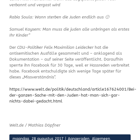
verbannt und vergast wird
Rabia Soula: Wann sterben die Juden endlich aus 🙁
Samuel Kaysem: Man muss die juden alle unbringen als erstes
Ihr Kinder“
Der
CDU-Politiker Felix Maximilian Leidecker
hat die
antisemitischen Ausfälle gesammelt und – anklagend als
Dokumentation – auf seiner Seite veröffentlicht. Daraufhin
sperrte ihn Facebook für 30 Tage, weil er Hassreden verbreitet
habe. Facebook entschuldigte sich wenige Tage später für
dieses „Missverständnis“.
https://www.welt.de/politik/deutschland/article167624001/Bei-
der-ganzen-Sache-mit-den-Juden-hat-man-sich-gar-
nichts-dabei-gedacht.html
Welt.de / Mathias Döpfner
maandag, 28 augustus 2017
|
Aangeraden
,
Algemeen
,