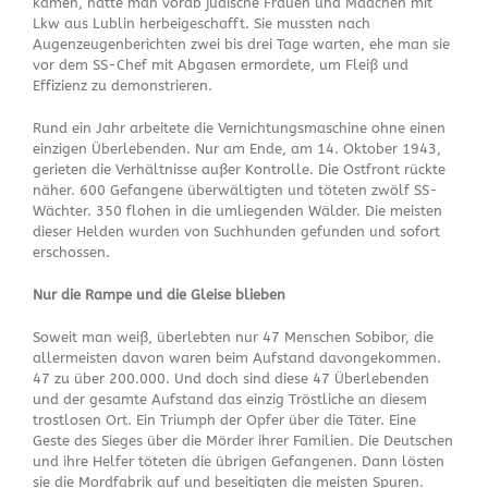
kamen, hatte man vorab jüdische Frauen und Mädchen mit
Lkw aus Lublin herbeigeschafft. Sie mussten nach
Augenzeugenberichten zwei bis drei Tage warten, ehe man sie
vor dem SS-Chef mit Abgasen ermordete, um Fleiß und
Effizienz zu demonstrieren.
Rund ein Jahr arbeitete die Vernichtungsmaschine ohne einen
einzigen Überlebenden. Nur am Ende, am 14. Oktober 1943,
gerieten die Verhältnisse außer Kontrolle. Die Ostfront rückte
näher. 600 Gefangene überwältigten und töteten zwölf SS-
Wächter. 350 flohen in die umliegenden Wälder. Die meisten
dieser Helden wurden von Suchhunden gefunden und sofort
erschossen.
Nur die Rampe und die Gleise blieben
Soweit man weiß, überlebten nur 47 Menschen Sobibor, die
allermeisten davon waren beim Aufstand davongekommen.
47 zu über 200.000. Und doch sind diese 47 Überlebenden
und der gesamte Aufstand das einzig Tröstliche an diesem
trostlosen Ort. Ein Triumph der Opfer über die Täter. Eine
Geste des Sieges über die Mörder ihrer Familien. Die Deutschen
und ihre Helfer töteten die übrigen Gefangenen. Dann lösten
sie die Mordfabrik auf und beseitigten die meisten Spuren.