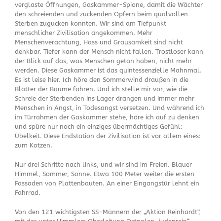
verglaste Öffnungen, Gaskammer-Spione, damit die Wächter
den schreienden und zuckenden Opfern beim qualvollen
Sterben zugucken konnten. Wir sind am Tiefpunkt
menschlicher Zivilisation angekommen. Mehr
Menschenverachtung, Hass und Grausamkeit sind nicht
denkbar. Tiefer kann der Mensch nicht fallen. Trostloser kann
der Blick auf das, was Menschen getan haben, nicht mehr
werden. Diese Gaskammer ist das quintessenzielle Mahnmal.
Es ist leise hier. Ich höre den Sommerwind draußen in die
Blätter der Bäume fahren. Und ich stelle mir vor, wie die
Schreie der Sterbenden ins Lager drangen und immer mehr
Menschen in Angst, in Todesangst versetzen. Und während ich
im Türrahmen der Gaskammer stehe, höre ich auf zu denken
und spüre nur noch ein einziges übermächtiges Gefühl:
Übelkeit. Diese Endstation der Zivilisation ist vor allem eines:
zum Kotzen.
Nur drei Schritte nach links, und wir sind im Freien. Blauer
Himmel, Sommer, Sonne. Etwa 100 Meter weiter die ersten
Fassaden von Plattenbauten. An einer Eingangstür lehnt ein
Fahrrad.
Von den 121 wichtigsten SS-Männern der „Aktion Reinhardt“,