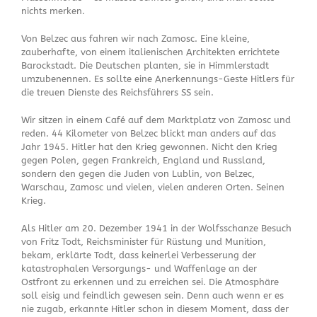
nichts merken.
Von Belzec aus fahren wir nach Zamosc. Eine kleine,
zauberhafte, von einem italienischen Architekten errichtete
Barockstadt. Die Deutschen planten, sie in Himmlerstadt
umzubenennen. Es sollte eine Anerkennungs-Geste Hitlers für
die treuen Dienste des Reichsführers SS sein.
Wir sitzen in einem Café auf dem Marktplatz von Zamosc und
reden. 44 Kilometer von Belzec blickt man anders auf das
Jahr 1945. Hitler hat den Krieg gewonnen. Nicht den Krieg
gegen Polen, gegen Frankreich, England und Russland,
sondern den gegen die Juden von Lublin, von Belzec,
Warschau, Zamosc und vielen, vielen anderen Orten. Seinen
Krieg.
Als Hitler am 20. Dezember 1941 in der Wolfsschanze Besuch
von Fritz Todt, Reichsminister für Rüstung und Munition,
bekam, erklärte Todt, dass keinerlei Verbesserung der
katastrophalen Versorgungs- und Waffenlage an der
Ostfront zu erkennen und zu erreichen sei. Die Atmosphäre
soll eisig und feindlich gewesen sein. Denn auch wenn er es
nie zugab, erkannte Hitler schon in diesem Moment, dass der