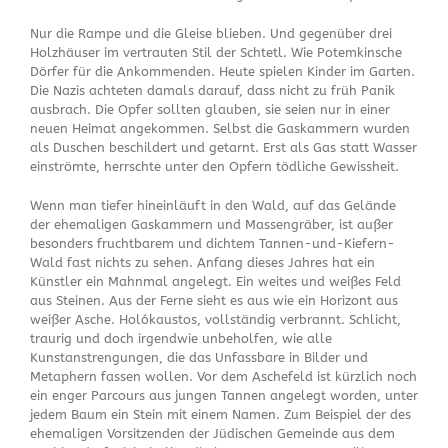
Nur die Rampe und die Gleise blieben. Und gegenüber drei
Holzhäuser im vertrauten Stil der Schtetl. Wie Potemkinsche
Dörfer für die Ankommenden. Heute spielen Kinder im Garten.
Die Nazis achteten damals darauf, dass nicht zu früh Panik
ausbrach. Die Opfer sollten glauben, sie seien nur in einer
neuen Heimat angekommen. Selbst die Gaskammern wurden
als Duschen beschildert und getarnt. Erst als Gas statt Wasser
einströmte, herrschte unter den Opfern tödliche Gewissheit.
Wenn man tiefer hineinläuft in den Wald, auf das Gelände
der ehemaligen Gaskammern und Massengräber, ist außer
besonders fruchtbarem und dichtem Tannen-und-Kiefern-
Wald fast nichts zu sehen. Anfang dieses Jahres hat ein
Künstler ein Mahnmal angelegt. Ein weites und weißes Feld
aus Steinen. Aus der Ferne sieht es aus wie ein Horizont aus
weißer Asche. Holókaustos, vollständig verbrannt. Schlicht,
traurig und doch irgendwie unbeholfen, wie alle
Kunstanstrengungen, die das Unfassbare in Bilder und
Metaphern fassen wollen. Vor dem Aschefeld ist kürzlich noch
ein enger Parcours aus jungen Tannen angelegt worden, unter
jedem Baum ein Stein mit einem Namen. Zum Beispiel der des
ehemaligen Vorsitzenden der Jüdischen Gemeinde aus dem