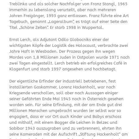
Treblinka und als solcher Nachfolger von Franz Stangl, 1965
immerhin zu lebenslang verurteilt, aber nach mehreren
Jahren Freigänger, 1993 ganz entlassen. Franz führte eine Art
Tagebuch, genannt „Lageralbum“, es trägt auf einer Seite den
Titel „Schöne Zeiten“. Er starb 1998 in Wuppertal.
Ernst Lerch, als Adjutant Odilo Globocniks einer der
wichtigsten Köpfe der Logistik des Holocaust, verbrachte zwei
Jahre Haft in Wiesbaden. Der Prozess gegen ihn wegen
Mordes von 1,8 Millionen Juden in Ostpolen wurde 1971 nach
zwei Tagen eingestellt. Lerch betrieb ein erfolgreiches Café in
Klagenfurt und starb 1997 angesehen und hochbetagt.
Der eigentliche Erfinder der industriell betriebenen, fest
installierten Gaskammer, Lorenz Hackenholt, war nach
Kriegsende verschollen, soll aber nach Aussagen einiger
seiner Gefährten Ende Mai 1945 noch in Österreich gesehen
worden sein. Für seine Erfindung, mit der am Ende gut drei
Millionen Menschen umgebracht wurden (er selbst war so
engagiert, dass er vor Ort auch Kinder und Babys erschoss
und mithalf, mit einem Bagger die Leichen in Belzec und
Sobibor 1943 auszugraben und zu verbrennen), ehrten ihn
seine Kameraden mit der Aufschrift „Stiftung Hackenholt“ am