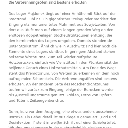
Die Verbrennungsöfen sind bestens erhalten
Das Lager Majdanek liegt auf einer Anhöhe mit Blick auf den
Stadtrand Lublins. Ein gigantischer Steinquader markiert den
Eingang als monumentales Mahnmal aus Sowjetzeiten. Von
dort aus läuft man auf einem langen geraden Weg an den
endlosen doppelreihigen Stacheldrahtzäunen entlang, die
den Kernbereich des Lagers umgaben. Damals standen sie
unter Starkstrom. Ähnlich wie in Auschwitz sind hier noch die
Elemente eines Lagers sichtbar. In geringem Abstand stehen
hölzerne Wachtürme. Zum Teil wieder aufgebaute
Holzbaracken, einfach wie Viehställe. In den Planken sitzt der
beißende Geruch eines Holzschutzmittels. Am Ende des Wegs
steht das Krematorium, von Weitem zu erkennen an dem hoch
aufragenden Schornstein. Die Verbrennungsöfen sind bestens
erhalten. An der anderen Seite des Maschendrahtzaunes
laufen wir zurück zum Eingang, einige der Baracken werden
als Ausstellungsräume genutzt. Zahlen, Fotos von Opfern
und Tätern. Zeitzeugenberichte.
Dann, kurz vor dem Ausgang, eine etwas anders aussehende
Baracke. Ein Gebäudeteil ist aus Ziegeln gemauert. „Bad und
Desinfektion II“ steht in weißer Schrift auf einer Schiefertafel.
Wir sind angekommen in der wahrscheinlich einzigen noch