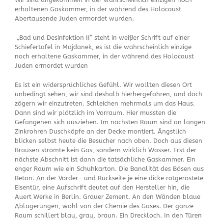
erhaltenen Gaskammer, in der während des Holocaust
Abertausende Juden ermordet wurden.
„Bad und Desinfektion II“ steht in weißer Schrift auf einer
Schiefertafel in Majdanek, es ist die wahrscheinlich einzige
noch erhaltene Gaskammer, in der während des Holocaust
Juden ermordet wurden
Es ist ein widersprüchliches Gefühl. Wir wollten diesen Ort
unbedingt sehen, wir sind deshalb hierhergefahren, und doch
zögern wir einzutreten. Schleichen mehrmals um das Haus.
Dann sind wir plötzlich im Vorraum. Hier mussten die
Gefangenen sich ausziehen. Im nächsten Raum sind an langen
Zinkrohren Duschköpfe an der Decke montiert. Ängstlich
blicken selbst heute die Besucher nach oben. Doch aus diesen
Brausen strömte kein Gas, sondern wirklich Wasser. Erst der
nächste Abschnitt ist dann die tatsächliche Gaskammer. Ein
enger Raum wie ein Schuhkarton. Die Banalität des Bösen aus
Beton. An der Vorder- und Rückseite je eine dicke rotgerostete
Eisentür, eine Aufschrift deutet auf den Hersteller hin, die
Auert Werke in Berlin. Grauer Zement. An den Wänden blaue
Ablagerungen, wohl von der Chemie des Gases. Der ganze
Raum schillert blau, grau, braun. Ein Dreckloch. In den Türen