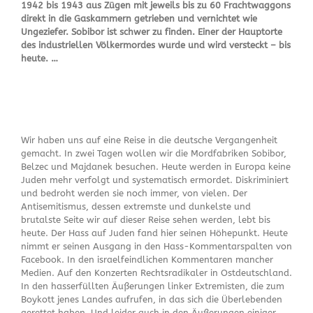
1942 bis 1943 aus Zügen mit jeweils bis zu 60 Frachtwaggons
direkt in die Gaskammern getrieben und vernichtet wie
Ungeziefer. Sobibor ist schwer zu finden. Einer der Hauptorte
des industriellen Völkermordes wurde und wird versteckt – bis
heute. …
Wir haben uns auf eine Reise in die deutsche Vergangenheit
gemacht. In zwei Tagen wollen wir die Mordfabriken Sobibor,
Belzec und Majdanek besuchen. Heute werden in Europa keine
Juden mehr verfolgt und systematisch ermordet. Diskriminiert
und bedroht werden sie noch immer, von vielen. Der
Antisemitismus, dessen extremste und dunkelste und
brutalste Seite wir auf dieser Reise sehen werden, lebt bis
heute. Der Hass auf Juden fand hier seinen Höhepunkt. Heute
nimmt er seinen Ausgang in den Hass-Kommentarspalten von
Facebook. In den israelfeindlichen Kommentaren mancher
Medien. Auf den Konzerten Rechtsradikaler in Ostdeutschland.
In den hasserfüllten Äußerungen linker Extremisten, die zum
Boykott jenes Landes aufrufen, in das sich die Überlebenden
gerettet haben. Und leider auch in den Äußerungen einiger,