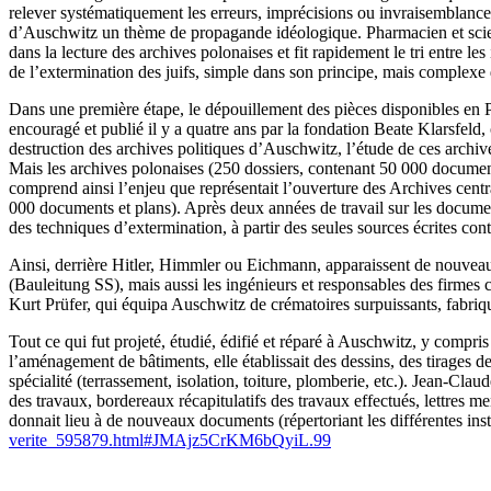
relever systématiquement les erreurs, imprécisions ou invraisemblances
d’Auschwitz un thème de propagande idéologique. Pharmacien et scienti
dans la lecture des archives polonaises et fit rapidement le tri entre les
de l’extermination des juifs, simple dans son principe, mais complexe da
Dans une première étape, le dépouillement des pièces disponibles en Pol
encouragé et publié il y a quatre ans par la fondation Beate Klarsfeld,
destruction des archives politiques d’Auschwitz, l’étude de ces archiv
Mais les archives polonaises (250 dossiers, contenant 50 000 documents
comprend ainsi l’enjeu que représentait l’ouverture des Archives centr
000 documents et plans). Après deux années de travail sur les docume
des techniques d’extermination, à partir des seules sources écrites co
Ainsi, derrière Hitler, Himmler ou Eichmann, apparaissent de nouveaux
(Bauleitung SS), mais aussi les ingénieurs et responsables des firmes ci
Kurt Prüfer, qui équipa Auschwitz de crématoires surpuissants, fabriqué
Tout ce qui fut projeté, étudié, édifié et réparé à Auschwitz, y compri
l’aménagement de bâtiments, elle établissait des dessins, des tirages d
spécialité (terrassement, isolation, toiture, plomberie, etc.). Jean-Cl
des travaux, bordereaux récapitulatifs des travaux effectués, lettres men
donnait lieu à de nouveaux documents (répertoriant les différentes inst
verite_595879.html#JMAjz5CrKM6bQyiL.99