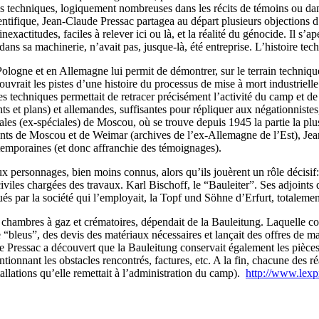
 techniques, logiquement nombreuses dans les récits de témoins ou dans 
fique, Jean-Claude Pressac partagea au départ plusieurs objections d’o
 inexactitudes, faciles à relever ici ou là, et la réalité du génocide. Il 
ns sa machinerie, n’avait pas, jusque-là, été entreprise. L’histoire techn
ogne et en Allemagne lui permit de démontrer, sur le terrain technique, 
 ouvrait les pistes d’une histoire du processus de mise à mort industriell
es techniques permettait de retracer précisément l’activité du camp et de
 et plans) et allemandes, suffisantes pour répliquer aux négationnistes,
ales (ex-spéciales) de Moscou, où se trouve depuis 1945 la partie la pl
nts de Moscou et de Weimar (archives de l’ex-Allemagne de l’Est), Jean
ntemporaines (et donc affranchie des témoignages).
 personnages, bien moins connus, alors qu’ils jouèrent un rôle décisif: 
viles chargées des travaux. Karl Bischoff, le “Bauleiter”. Ses adjoints di
s par la société qui l’employait, la Topf und Söhne d’Erfurt, totalement
s chambres à gaz et crématoires, dépendait de la Bauleitung. Laquelle con
e “bleus”, des devis des matériaux nécessaires et lançait des offres de m
aude Pressac a découvert que la Bauleitung conservait également les pièc
tionnant les obstacles rencontrés, factures, etc. A la fin, chacune des ré
allations qu’elle remettait à l’administration du camp).
http://www.lexpr