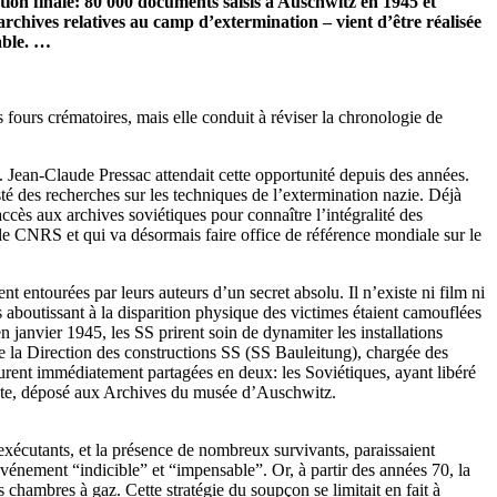
ution finale: 80 000 documents saisis à Auschwitz en 1945 et
rchives relatives au camp d’extermination – vient d’être réalisée
able. …
ours crématoires, mais elle conduit à réviser la chronologie de
s. Jean-Claude Pressac attendait cette opportunité depuis des années.
é des recherches sur les techniques de l’extermination nazie. Déjà
’accès aux archives soviétiques pour connaître l’intégralité des
le CNRS et qui va désormais faire office de référence mondiale sur le
t entourées par leurs auteurs d’un secret absolu. Il n’existe ni film ni
 aboutissant à la disparition physique des victimes étaient camouflées
n janvier 1945, les SS prirent soin de dynamiter les installations
s de la Direction des constructions SS (SS Bauleitung), chargée des
 furent immédiatement partagées en deux: les Soviétiques, ayant libéré
reste, déposé aux Archives du musée d’Auschwitz.
exécutants, et la présence de nombreux survivants, paraissaient
événement “indicible” et “impensable”. Or, à partir des années 70, la
chambres à gaz. Cette stratégie du soupçon se limitait en fait à