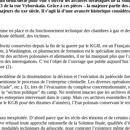
un demi-siècle pour voir s’ouvrir les archives soviétiques de la Sol
 de la rue Vyborskaïa. Grâce à ces pièces – la majeure partie des a
jeurs du xxe siècle. Il s’agit là d’une avancée historique considér
se en place et du fonctionnement technique des chambres à gaz et des f
ute définitif, des victimes.
schwitz conservées depuis la fin de la guerre par le KGB, est un Françai
 à Washington, ce pharmacien de formation est le spécialiste incontest
artir des archives polonaises et allemandes, il ne lui manquait plus que l
 des interrogations. C’est l’objet de l’ouvrage que publie aujourd’hui 
se (2).
roblème de la dissimulation: la décision et l’exécution du judéocide furen
ntionne le processus de l’entreprise criminelle. Les diverses opérations
ciale”, etc.). Et, lors de l’évacuation du complexe concentrationnaire, e
s de la “section politique” du camp. Ne restèrent intactes que les archive
ntes entreprises intervenant dans le camp. Mais ces archives essentielles
 par le KGB pour des dizaines d’années), l’Etat polonais conservant le 
a inexploitée. D’abord parce que les récits des témoins et de certains 
e refusait toute approche rationnelle de la Solution finale, qualifiée d’
s modalités techniques du génocide, pour contester l’existence même des 