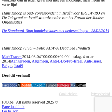
voorzorg dan in ieder geval niet met een mobieltje, maar neem de
vaste lijn!
Hans Knoop is oud- correspondent in Israël voor BRT, AVRO en
De Telegraaf en Israël-woordvoerder van het Forum der Joodse
Organisaties
De Standaard_Stop handelsrelaties met nederzettingen_ 28/02/2014
Hans Knoop / FJO – Foto: AHAVA Dead Sea Products
MarkTravers
2014-03-04T00:00:00+02:00
dinsdag, 4 maart
2014
|
Aangeraden
,
Algemeen
,
Anti-BDS/Pro-Israël
,
Anti-Israël
,
Belgie
,
Israël
|
Deel dit verhaal!
Facebook
X
Reddit
LinkedIn
Tumblr
Pinterest
Vk
E-mail
Cookiebeleid
Privacybeleid
FJO.be | All rights reserved 2025 ©
Page load link
Go to Top