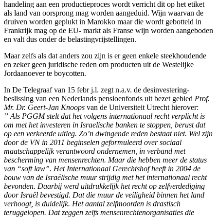
handeling aan een productieproces wordt verricht dit op het etiket
als land van oorsprong mag worden aangeduid. Wijn waarvan de
druiven worden geplukt in Marokko maar die wordt gebotteld in
Frankrijk mag op de EU- markt als Franse wijn worden aangeboden
en valt dus onder de belastingvrijstellingen.
Maar zelfs als dat anders zou zijn is er geen enkele steekhoudende
en zeker geen juridische reden om producten uit de Westelijke
Jordaanoever te boycotten.
In De Telegraaf van 15 febr j.l. zegt n.a.v. de desinvestering-
beslissing van een Nederlands pensioenfonds uit bezet gebied
Prof.
Mr. Dr. Geert-Jan Knoops
van de Universiteit Utrecht hierover:
” Als PGGM stelt dat het volgens internationaal recht verplicht is
om met het investeren in Israelische banken te stoppen, berust dat
op een verkeerde uitleg. Zo’n dwingende reden bestaat niet. Wel zijn
door de VN in 2011 beginselen geformuleerd over sociaal
maatschappelijk verantwoord ondernemen, in verband met
bescherming van mensenrechten. Maar die hebben meer de status
van “soft law”. Het Internationaal Gerechtshof heeft in 2004 de
bouw van de Israëlische muur strijdig met het internationaal recht
bevonden. Daarbij werd uitdrukkelijk het recht op zelfverdediging
door Israël bevestigd. Dat die muur de veiligheid binnen het land
verhoogt, is duidelijk. Het aantal zelfmoorden is drastisch
teruggelopen. Dat zeggen zelfs mensenrechtenorganisaties die