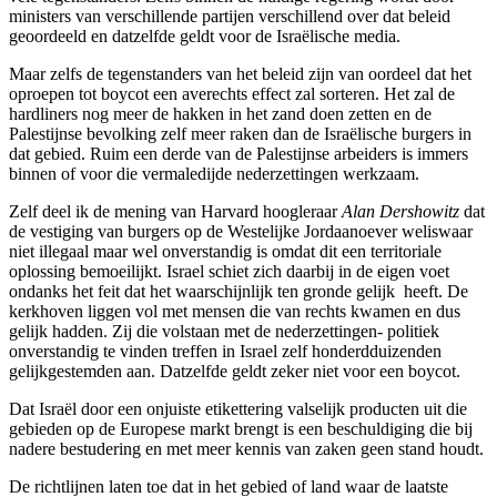
ministers van verschillende partijen verschillend over dat beleid
geoordeeld en datzelfde geldt voor de Israëlische media.
Maar zelfs de tegenstanders van het beleid zijn van oordeel dat het
oproepen tot boycot een averechts effect zal sorteren. Het zal de
hardliners nog meer de hakken in het zand doen zetten en de
Palestijnse bevolking zelf meer raken dan de Israëlische burgers in
dat gebied. Ruim een derde van de Palestijnse arbeiders is immers
binnen of voor die vermaledijde nederzettingen werkzaam.
Zelf deel ik de mening van Harvard hoogleraar
Alan Dershowitz
dat
de vestiging van burgers op de Westelijke Jordaanoever weliswaar
niet illegaal maar wel onverstandig is omdat dit een territoriale
oplossing bemoeilijkt. Israel schiet zich daarbij in de eigen voet
ondanks het feit dat het waarschijnlijk ten gronde gelijk heeft. De
kerkhoven liggen vol met mensen die van rechts kwamen en dus
gelijk hadden. Zij die volstaan met de nederzettingen- politiek
onverstandig te vinden treffen in Israel zelf honderdduizenden
gelijkgestemden aan. Datzelfde geldt zeker niet voor een boycot.
Dat Israël door een onjuiste etikettering valselijk producten uit die
gebieden op de Europese markt brengt is een beschuldiging die bij
nadere bestudering en met meer kennis van zaken geen stand houdt.
De richtlijnen laten toe dat in het gebied of land waar de laatste