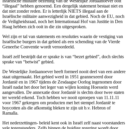
Israëlische militaire bezetting van de Westelijke Jordaanoever ooit
“illegaal” hebben genoemd. Een dergelijk statement bestaat niet en
dat niet zonder reden. Er is letterlijk NIETS illegaal aan de
Israëlische militaire aanwezigheid in dat gebied. Noch de EU, noch
de Veiligheidsraad, noch het Internationaal Hof van Justitie in Den
Haag hebben zich ooit in die zin uitgesproken.
Wel zijn er tal van statements en resoluties waarin de vestiging van
Israëlische burgers in dat gebied als een schending van de Vierde
Geneefse Conventie wordt veroordeeld.
Israël zelf bestrijdt dat er sprake is van “bezet gebied”, doch slechts
sprake van “betwist” gebied.
De Westelijke Jordaanoever heeft formeel nooit deel van een andere
staat uitgemaakt. Het gebied werd in 1951 geannexeerd door
Jordanië en in 1967 tijdens de Zesdaagse Oorlog ingenomen door
Israël nadat het door het leger van wijlen koning Hoessein werd
aangevallen. De annexatie door Jordanië is slechts door twee staten
ter wereld erkend. Toch hebben we nooit oproepen van 11.11.11
voor 1967 gekregen om producten met het stempel Jordanië te
boycotten als die afkomstig bleken te zijn uit b.v. Hebron of
Ramalla.
Het nederzettingen- beleid kent ook in Israël zelf naast voorstanders
vele tegenstanders. Zelfs binnen de huidige regering wordt door