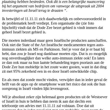
plaatsing hebben bestreden. Ook dit is een belangrijke nuancering
bij het argument van bedrijven om vanwege de uitspraak uit 2004
investeringen uit Israël terug te draaien “.
Ik betwijfel of 11.11.11 zich daadwerkelijk en onbevooroordeeld in
de problematiek heeft verdiept. Een organisatie die (zie foto
bijschrift) vindt dat de Dode Zee bezet gebied is vindt immers dat
geheel Israël bezet gebied is.
Die moeten inderdaad maar geen Israëlische producten aanschaffen.
Ook niet die State of the Art Israëlische medicamenten tegen auto-
immuun ziekten als MS en Parkinson. Stel je voor dat je er baat bij
hebt, dan zou je Israel nog dankbaar moeten zijn. Dat is zo mogelijk
nog onverdraaglijker dan welke auto-immuun ziekte ook! En laten
ze dan ook maar na hun laatste behandeling tegen psoriasis aan de
Dode Zee hun mobieltje in het zoute water gooien, want in dat ding
zit met 95% zekerheid een in en door Israël ontwikkelde chip.
En als men dat zonde mocht vinden, verwijder dan in ieder geval de
helft van de apps op de smartphone want het risico dat ook die hun
oorsprong in Israël vinden lijkt levensgroot.
Wil je absoluut zeker zijn helemaal geen producten uit de Westoever
of Israël in huis te hebben dan neem ik aan dat slechts een
telefoontje om advies met 11.11.11 zal volstaan. Doe dat uit