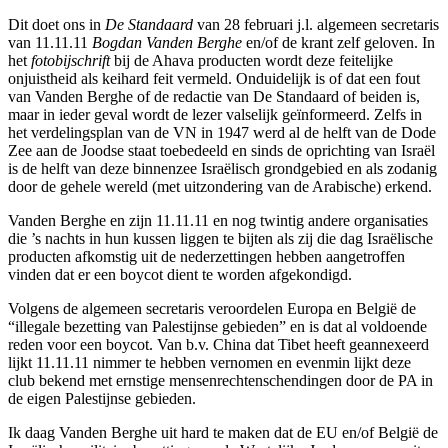
Dit doet ons in
De Standaard
van 28 februari j.l. algemeen secretaris
van 11.11.11
Bogdan Vanden Berghe
en/of de krant zelf geloven. In
het
fotobijschrift
bij de Ahava producten wordt deze feitelijke
onjuistheid als keihard feit vermeld. Onduidelijk is of dat een fout
van Vanden Berghe of de redactie van De Standaard of beiden is,
maar in ieder geval wordt de lezer valselijk geïnformeerd. Zelfs in
het verdelingsplan van de VN in 1947 werd al de helft van de Dode
Zee aan de Joodse staat toebedeeld en sinds de oprichting van Israël
is de helft van deze binnenzee Israëlisch grondgebied en als zodanig
door de gehele wereld (met uitzondering van de Arabische) erkend.
Vanden Berghe en zijn 11.11.11 en nog twintig andere organisaties
die ’s nachts in hun kussen liggen te bijten als zij die dag Israëlische
producten afkomstig uit de nederzettingen hebben aangetroffen
vinden dat er een boycot dient te worden afgekondigd.
Volgens de algemeen secretaris veroordelen Europa en België de
“illegale bezetting van Palestijnse gebieden” en is dat al voldoende
reden voor een boycot. Van b.v. China dat Tibet heeft geannexeerd
lijkt 11.11.11 nimmer te hebben vernomen en evenmin lijkt deze
club bekend met ernstige mensenrechtenschendingen door de PA in
de eigen Palestijnse gebieden.
Ik daag Vanden Berghe uit hard te maken dat de EU en/of België de