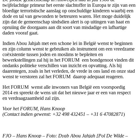
twijfelachtige primeur het eerste slachtoffer in Europa te zijn van een
bloedige terroristische aanslag op onschuldige kinderen waarbij een
dode en tal van gewonden te betreuren waren. Het moge duidelijk
zijn dat de gemeenschap sindsdien alert is op uitingen van haat en
opruiing die doorgaans aan dit soort van misdadige en lafhartige
daden vooraf gaat.
Indien Abou Jahjah met een schone lei in België wenst te beginnen
en zijn column wenst te gebruiken als instrument om een vreedzame
coëxistentie tussen joden en moslims te bepleiten en
bewerkstellingen zal hij in het FORUM een bondgenoot vinden dit
ondanks politieke verschillen van inzicht en opvatting. Als hij
daarentegen, zoals in het verleden, de vrede in ons land en onze stad
wenst te verstoren zal het FORUM daarop adequaat reageren.
Het FORUM wenst alle inwoners van België een voorspoedig
2014 en spreekt de wens uit dat het nieuwe jaar er een van respect
en verdraagzaamheid zal zijn.
Voor het FORUM, Hans Knoop
(Contact indien gewenst: +32 498 432451
–
+31 6 47082871
)
FJO – Hans Knoop – Foto: Dyab Abou Jahjah [Pol De Wilde –