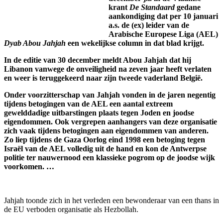
krant
De Standaard
gedane
aankondiging dat per 10 januari
a.s. de (ex) leider van de
Arabische Europese Liga (AEL)
Dyab Abou Jahjah
een wekelijkse column in dat blad krijgt.
In de editie van 30 december meldt Abou Jahjah dat hij
Libanon vanwege de onveiligheid na zeven jaar heeft verlaten
en weer is teruggekeerd naar zijn tweede vaderland België.
Onder voorzitterschap van Jahjah vonden in de jaren negentig
tijdens betogingen van de AEL een aantal extreem
gewelddadige uitbarstingen plaats tegen Joden en joodse
eigendommen. Ook vergrepen aanhangers van deze organisatie
zich vaak tijdens betogingen aan eigendommen van anderen.
Zo liep tijdens de Gaza Oorlog eind 1998 een betoging tegen
Israël van de AEL volledig uit de hand en kon de Antwerpse
politie ter nauwernood een klassieke pogrom op de joodse wijk
voorkomen. …
Jahjah toonde zich in het verleden een bewonderaar van een thans in
de EU verboden organisatie als Hezbollah.