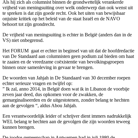
Als hij zich als columnist binnen de grondwettelijk verankerde
vrijheid van meningsuiting over welk onderwerp dan ook wenst uit
te spreken is dat zijn goede recht. Ook het uiten van bewijsbaar
onjuiste kritiek op het beleid van de staat Israël en de NAVO
behoort tot zijn grondrecht.
De vrijheid van meningsuiting is echter in België (anders dan in de
VS) niet onbegrensd.
Het FORUM gaat er echter in beginsel van uit dat de hoofdredactie
van De Standaard aan columnisten geen podium zal bieden om haat
te zaaien en de vreedzame coëxistentie van bevolkingsgroepen
binnen onze samenleving in gevaar te brengen.
De woorden van Jahjah in De Standaard van 30 december roepen
echter serieuze vragen en twijfel op:
” Ik zal, anno 2014, in België doen wat ik in Libanon de voorbije
zeven jaar deed, dus opkomen voor de zwakken, de
gemarginaliseerden en de uitgestotenen, zonder belang te hechten
aan de gevolgen “, aldus Abou Jahjah.
Een verantwoordelijk leider of schrijver dient immers nadrukkelijk
WEL belang te hechten aan de gevolgen die zijn woorden teweeg
kunnen brengen.
De joodse gemeenschap in Antwerpen had in juli 1980 de