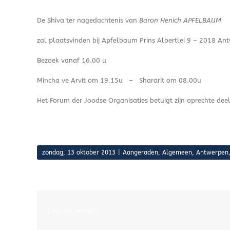
De Shiva ter nagedachtenis van
Baron Henich APFELBAUM
zal plaatsvinden bij Apfelbaum Prins Albertlei 9 – 2018 An
Bezoek vanaf 16.00 u
Mincha ve Arvit om 19.15u – Shararit om 08.00u
Het Forum der Joodse Organisaties betuigt zijn oprechte de
zondag, 13 oktober 2013
|
Aangeraden
,
Algemeen
,
Antwerpen
Deel dit verhaal!