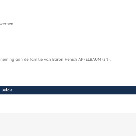
twerpen
elneming aan de familie van Baron Henich APFELBAUM (z”l).
,
Belgie